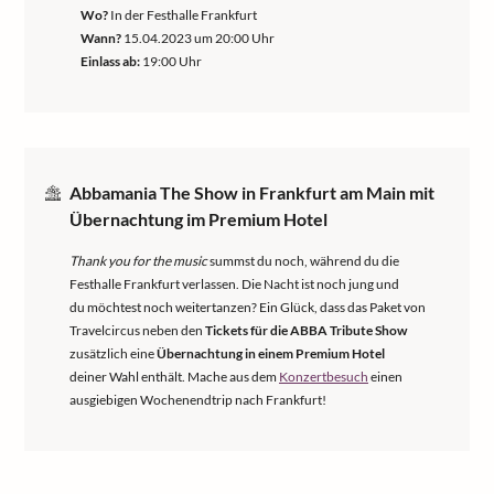
Wo?
In der Festhalle Frankfurt
Wann?
15.04.2023 um 20:00 Uhr
Einlass ab:
19:00 Uhr
Abbamania The Show in Frankfurt am Main mit
Übernachtung im Premium Hotel
Thank you for the music
summst du noch, während du die
Festhalle Frankfurt verlassen. Die Nacht ist noch jung und
du möchtest noch weitertanzen? Ein Glück, dass das Paket von
Travelcircus neben den
Tickets für die ABBA Tribute Show
zusätzlich eine
Übernachtung in einem Premium Hotel
deiner Wahl enthält. Mache aus dem
Konzertbesuch
einen
ausgiebigen Wochenendtrip nach Frankfurt!