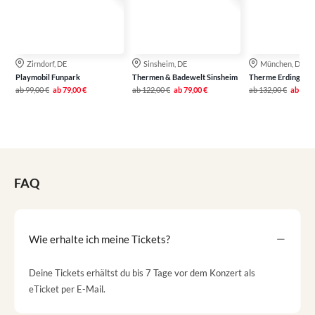
Zirndorf, DE
Sinsheim, DE
München, DE
Playmobil Funpark
Thermen & Badewelt Sinsheim
Therme Erding
ab
99,00 €
ab
79,00 €
ab
122,00 €
ab
79,00 €
ab
132,00 €
ab
99,0
FAQ
Wie erhalte ich meine Tickets?
Deine Tickets erhältst du bis 7 Tage vor dem Konzert als
eTicket per E-Mail.