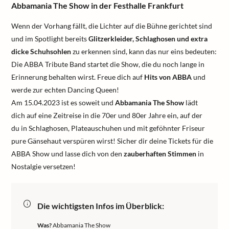
Abbamania The Show in der Festhalle Frankfurt
Wenn der Vorhang fällt, die Lichter auf die Bühne gerichtet sind
und im Spotlight bereits
Glitzerkleider, Schlaghosen und extra
dicke Schuhsohlen
zu erkennen sind, kann das nur eins bedeuten:
Die ABBA Tribute Band startet die Show, die du noch lange in
Erinnerung behalten wirst. Freue dich auf
Hits von ABBA
und
werde zur echten Dancing Queen!
Am 15.04.2023 ist es soweit und
Abbamania The Show
lädt
dich auf eine Zeitreise in die 70er und 80er Jahre ein, auf der
du in Schlaghosen, Plateauschuhen und mit geföhnter Friseur
pure Gänsehaut verspüren wirst! Sicher dir deine Tickets für die
ABBA Show und lasse dich von den
zauberhaften Stimmen
in
Nostalgie versetzen!
Die wichtigsten Infos im Überblick:
Was?
Abbamania The Show