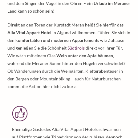
und dem Singen der Vögel in den Ohren – ein
Urlaub im Meraner
Land
kann so schön sein!
Direkt an den Toren der Kurstadt Meran heißt Sie hierfür das
Alia Vital Appart Hotel
in Algund willkommen. Fühlen Sie sich in
den
komfortablen und modernen Appartements
wie Zuhause
und genießen Sie die Schönheit
Südtirols
direkt vor Ihrer Tür.
Wie wär’s mit einem Glas
Wein unter den Apfelbäumen
,
während die Meraner Sonne hinter den Hügeln verschwindet?
Ob Wanderungen durch die Weingärten, Kletterabenteuer in
den Bergen oder Mountainbiking – auch für Naturburschen
kommt die Action hier nicht zu kurz.
Ehemalige Gäste des Alia Vital Appart Hotels schwärmen
auf Plattformen wie Tripadvisor von der ruhigen, dennoch