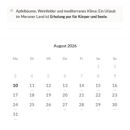
Apfelbäume, Weinfelder und mediterranes Klima: Ein Urlaub
im Meraner Land ist
Erholung pur für Körper und Seele
.
August 2026
Mo
Di
Mi
Do
Fr
Sa
So
1
2
3
4
5
6
7
8
9
10
11
12
13
14
15
16
---
---
---
---
---
---
17
18
19
20
21
22
23
---
---
---
---
---
---
---
24
25
26
27
28
29
30
---
---
---
---
---
---
---
31
---