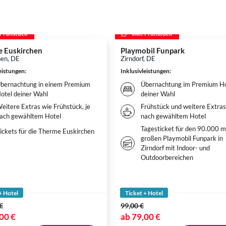
. Frühstück
inkl. Frühstück
 Euskirchen
Playmobil Funpark
hen, DE
Zirndorf, DE
leistungen
:
Inklusivleistungen
:
bernachtung in einem Premium
Übernachtung im Premium Ho
otel deiner Wahl
deiner Wahl
eitere Extras wie Frühstück, je
Frühstück und weitere Extras,
ach gewähltem Hotel
nach gewähltem Hotel
Tagesticket für den 90.000 m
ickets für die Therme Euskirchen
großen Playmobil Funpark in
Zirndorf mit Indoor- und
Outdoorbereichen
+ Hotel
Ticket + Hotel
€
99,00 €
00 €
ab
79,00 €