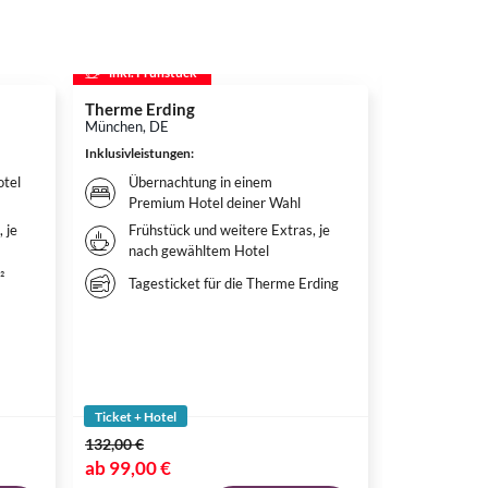
inkl. Frühstück
inkl. Frühs
Therme Erding
Disneys D
München, DE
Hamburg, DE
Inklusivleistungen
:
Inklusivleistun
tel
Übernachtung in einem
Überna
Premium Hotel deiner Wahl
Hotel 
 je
Frühstück und weitere Extras, je
Weitere
nach gewähltem Hotel
nach g
²
Ticket
Tagesticket für die Therme Erding
DER L
Ticket + Hotel
Ticket + Hote
132,00 €
144,00 €
ab
99,00 €
ab
115,00 