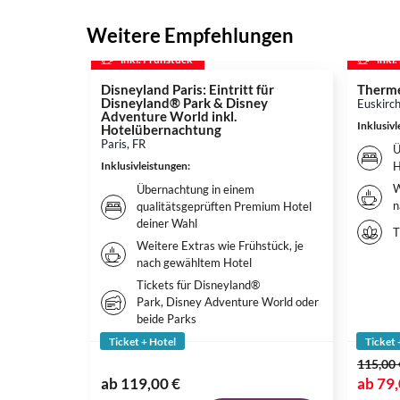
Weitere Empfehlungen
inkl. Frühstück
inkl
Disneyland Paris: Eintritt für
Therme
Disneyland® Park & Disney
Euskirc
Adventure World inkl.
Inklusiv
Hotelübernachtung
Paris, FR
Ü
Inklusivleistungen
:
H
W
Übernachtung in einem
n
qualitätsgeprüften Premium Hotel
deiner Wahl
T
Weitere Extras wie Frühstück, je
nach gewähltem Hotel
Tickets für Disneyland®
Park, Disney Adventure World oder
beide Parks
Ticket + Hotel
Ticket 
115,00 
ab
119,00 €
ab
79,