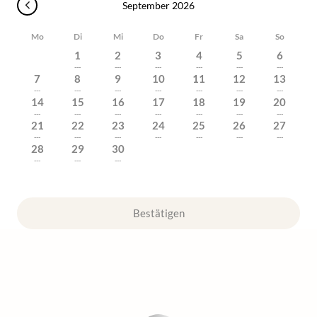
September 2026
Mo
Di
Mi
Do
Fr
Sa
So
1
2
3
4
5
6
---
---
---
---
---
---
7
8
9
10
11
12
13
---
---
---
---
---
---
---
14
15
16
17
18
19
20
---
---
---
---
---
---
---
21
22
23
24
25
26
27
---
---
---
---
---
---
---
28
29
30
---
---
---
Bestätigen