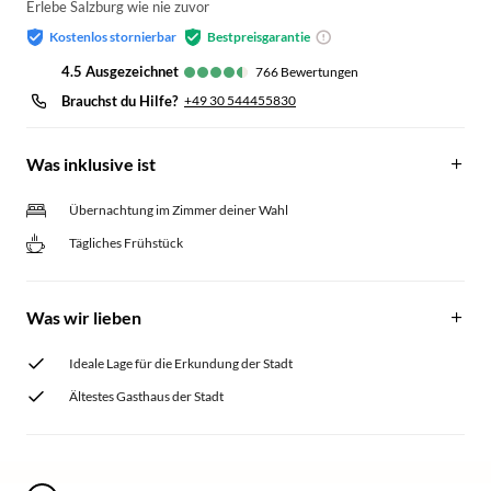
Erlebe Salzburg wie nie zuvor
Kostenlos stornierbar
Bestpreisgarantie
4.5
ausgezeichnet
766
Bewertungen
Brauchst du Hilfe?
+49 30 544455830
Was inklusive ist
Übernachtung im Zimmer deiner Wahl
Tägliches Frühstück
Was wir lieben
Ideale Lage für die Erkundung der Stadt
Ältestes Gasthaus der Stadt