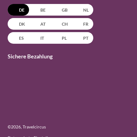
DE
BE
GB
NL
DK
AT
CH
FR
ES
IT
PL
PT
Sichere Bezahlung
©
2026
, Travelcircus