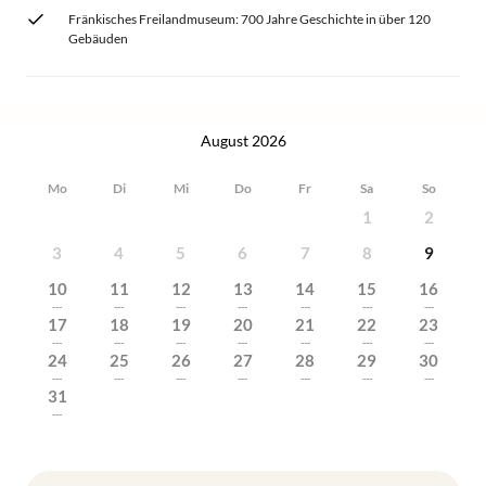
Fränkisches Freilandmuseum: 700 Jahre Geschichte in über 120
Gebäuden
August 2026
Mo
Di
Mi
Do
Fr
Sa
So
1
2
3
4
5
6
7
8
9
10
11
12
13
14
15
16
---
---
---
---
---
---
---
17
18
19
20
21
22
23
---
---
---
---
---
---
---
24
25
26
27
28
29
30
---
---
---
---
---
---
---
31
---