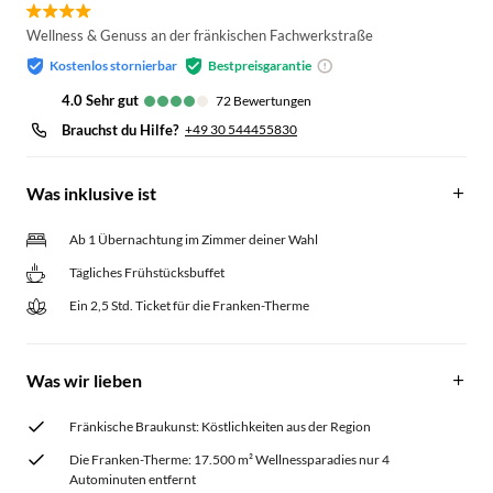
Wellness & Genuss an der fränkischen Fachwerkstraße
Kostenlos stornierbar
Bestpreisgarantie
4.0
sehr gut
72
Bewertungen
Brauchst du Hilfe?
+49 30 544455830
Was inklusive ist
Ab 1 Übernachtung im Zimmer deiner Wahl
Tägliches Frühstücksbuffet
Ein 2,5 Std. Ticket für die Franken-Therme
Was wir lieben
Fränkische Braukunst: Köstlichkeiten aus der Region
Die Franken-Therme: 17.500 m² Wellnessparadies nur 4
Autominuten entfernt