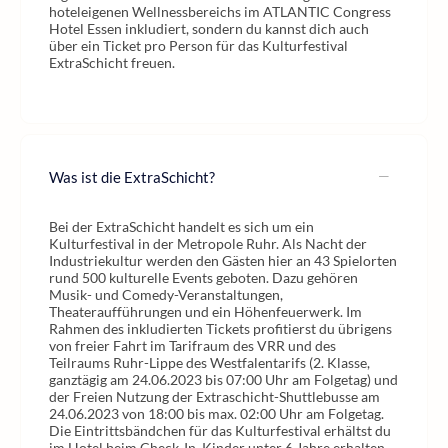
hoteleigenen Wellnessbereichs im ATLANTIC Congress
Hotel Essen inkludiert, sondern du kannst dich auch
über ein Ticket pro Person für das Kulturfestival
ExtraSchicht freuen.
Was ist die ExtraSchicht?
Bei der ExtraSchicht handelt es sich um ein
Kulturfestival in der Metropole Ruhr. Als Nacht der
Industriekultur werden den Gästen hier an 43 Spielorten
rund 500 kulturelle Events geboten. Dazu gehören
Musik- und Comedy-Veranstaltungen,
Theateraufführungen und ein Höhenfeuerwerk. Im
Rahmen des inkludierten Tickets profitierst du übrigens
von freier Fahrt im Tarifraum des VRR und des
Teilraums Ruhr-Lippe des Westfalentarifs (2. Klasse,
ganztägig am 24.06.2023 bis 07:00 Uhr am Folgetag) und
der Freien Nutzung der Extraschicht-Shuttlebusse am
24.06.2023 von 18:00 bis max. 02:00 Uhr am Folgetag.
Die Eintrittsbändchen für das Kulturfestival erhältst du
im Hotel beim Check-In. Kinder unter 6 Jahre erhalten