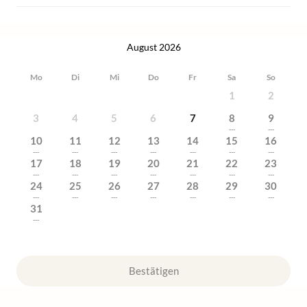
August 2026
Mo
Di
Mi
Do
Fr
Sa
So
1
2
3
4
5
6
7
8
9
---
---
10
11
12
13
14
15
16
---
---
---
---
---
---
---
17
18
19
20
21
22
23
---
---
---
---
---
---
---
24
25
26
27
28
29
30
---
---
---
---
---
---
---
31
---
Bestätigen