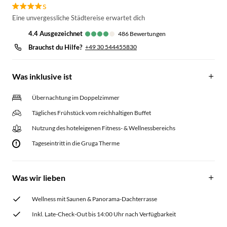
s
Eine unvergessliche Städtereise erwartet dich
4.4
ausgezeichnet
486
Bewertungen
Brauchst du Hilfe?
+49 30 544455830
Was inklusive ist
Übernachtung im Doppelzimmer
Tägliches Frühstück vom reichhaltigen Buffet
Nutzung des hoteleigenen Fitness- & Wellnessbereichs
Tageseintritt in die Gruga Therme
Was wir lieben
Wellness mit Saunen & Panorama-Dachterrasse
Inkl. Late-Check-Out bis 14:00 Uhr nach Verfügbarkeit