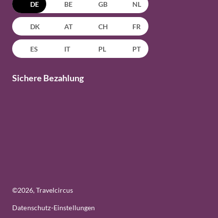
DE
BE
GB
NL
DK
AT
CH
FR
ES
IT
PL
PT
Sichere Bezahlung
©
2026
, Travelcircus
Datenschutz-Einstellungen