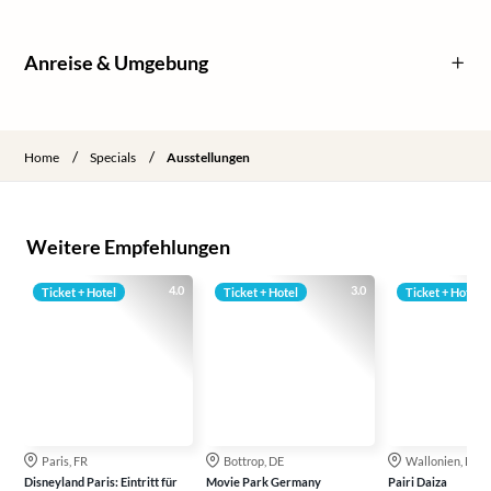
Anreise & Umgebung
/
/
Home
Specials
Ausstellungen
Weitere Empfehlungen
4.0
3.0
Ticket + Hotel
Ticket + Hotel
Ticket + Hotel
Paris, FR
Bottrop, DE
Wallonien, BE
Disneyland Paris: Eintritt für
Movie Park Germany
Pairi Daiza