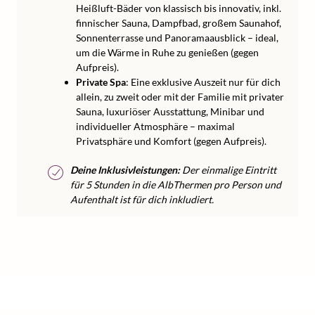
Heißluft-Bäder von klassisch bis innovativ, inkl.
finnischer Sauna, Dampfbad, großem Saunahof,
Sonnenterrasse und Panoramaausblick – ideal,
um die Wärme in Ruhe zu genießen (gegen
Aufpreis).
Private Spa
: Eine exklusive Auszeit nur für dich
allein, zu zweit oder mit der Familie mit privater
Sauna, luxuriöser Ausstattung, Minibar und
individueller Atmosphäre – maximal
Privatsphäre und Komfort (gegen Aufpreis).
Deine Inklusivleistungen:
Der einmalige Eintritt
für 5 Stunden in die AlbThermen pro Person und
Aufenthalt ist für dich inkludiert.
/
/
Home
Thermenurlaub
Thermenurlaub Baden-Württemberg