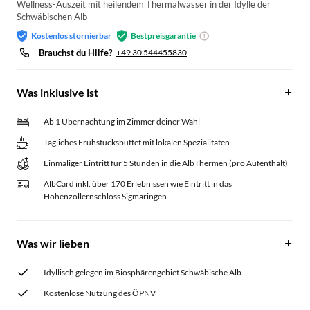
Wellness-Auszeit mit heilendem Thermalwasser in der Idylle der
Schwäbischen Alb
Kostenlos stornierbar
Bestpreisgarantie
Brauchst du Hilfe?
+49 30 544455830
Was inklusive ist
Ab 1 Übernachtung im Zimmer deiner Wahl
Tägliches Frühstücksbuffet mit lokalen Spezialitäten
Einmaliger Eintritt für 5 Stunden in die AlbThermen (pro Aufenthalt)
AlbCard inkl. über 170 Erlebnissen wie Eintritt in das
Hohenzollernschloss Sigmaringen
Was wir lieben
Idyllisch gelegen im Biosphärengebiet Schwäbische Alb
Kostenlose Nutzung des ÖPNV