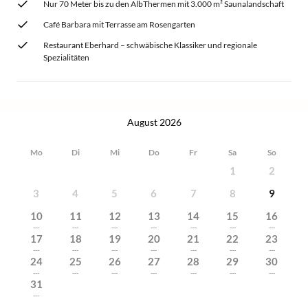
Nur 70 Meter bis zu den AlbThermen mit 3.000 m² Saunalandschaft
Café Barbara mit Terrasse am Rosengarten
Restaurant Eberhard – schwäbische Klassiker und regionale
Spezialitäten
August 2026
Mo
Di
Mi
Do
Fr
Sa
So
1
2
3
4
5
6
7
8
9
10
11
12
13
14
15
16
---
---
---
---
---
---
---
17
18
19
20
21
22
23
---
---
---
---
---
---
---
24
25
26
27
28
29
30
---
---
---
---
---
---
---
31
---