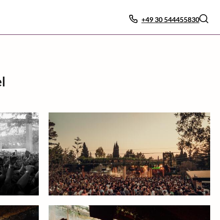
+49 30 544455830
l