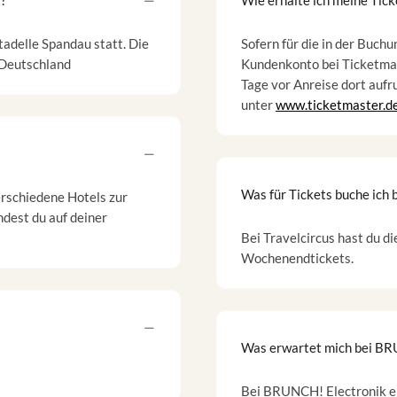
t?
Wie erhalte ich meine Tick
tadelle Spandau statt. Die
Sofern für die in der Buc
 Deutschland
Kundenkonto bei Ticketmast
Tage vor Anreise dort aufr
unter
www.ticketmaster.d
Was für Tickets buche ich b
erschiedene Hotels zur
dest du auf deiner
Bei Travelcircus hast du d
Wochenendtickets.
Was erwartet mich bei BR
​Bei BRUNCH! Electronik er