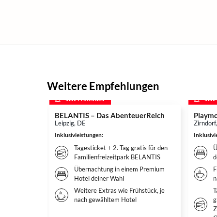
Weitere Empfehlungen
inkl. Frühstück
inkl
BELANTIS – Das AbenteuerReich
Playmo
Leipzig, DE
Zirndorf
Inklusivleistungen
:
Inklusiv
Tagesticket + 2. Tag gratis für den
Ü
Familienfreizeitpark BELANTIS
d
Übernachtung in einem Premium
F
Hotel deiner Wahl
n
Weitere Extras wie Frühstück, je
T
nach gewähltem Hotel
g
Z