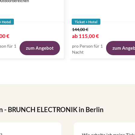
utdoorbereichen
+ Hotel
Ticket + Hotel
144,00 €
00 €
ab
115,00 €
son für 1
pro Person für 1
zum Angebot
zum Ange
Nacht
n
- BRUNCH ELECTRONIK in Berlin