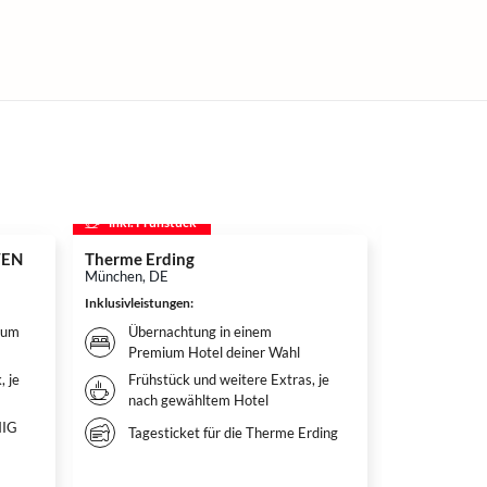
inkl. Frühstück
inkl. Frühs
WEN
Therme Erding
Disneyland P
Disneyland®
München, DE
Adventure W
Inklusivleistungen
:
Hotelübern
Paris, FR
ium
Übernachtung in einem
Premium Hotel deiner Wahl
Inklusivleistun
, je
Frühstück und weitere Extras, je
Überna
nach gewähltem Hotel
qualitä
deiner
NIG
Tagesticket für die Therme Erding
Weitere
nach g