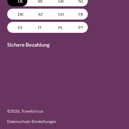
DE
BE
GB
NL
DK
AT
CH
FR
ES
IT
PL
PT
Sichere Bezahlung
©
2026
, Travelcircus
Datenschutz-Einstellungen