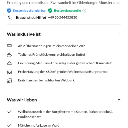
Erholung und romantische Zweisamkeit im Oldenburger Münsterland
Kostenlos stornierbar
Bestpreisgarantie
Brauchst du Hilfe?
+49 30 544455830
Was inklusive ist
Ab 2 Übernachtungen im Zimmer deiner Wahl
Tägliches Frühstück vom reichhaltigen Buffet
Ein 3-Gang-Menü am Anreisetag in der gemütlichem Kaminstub
Freie Nutzung der 680 m² großen Wellnessoase Burgtherme
Eintritt in den benachbarten Wildpark
Was wir lieben
Wellnessauszeit in der Burgtherme mit Saunen, Ruhebereiche &
Poollandschaft
Märchenhafte Lage im Wald