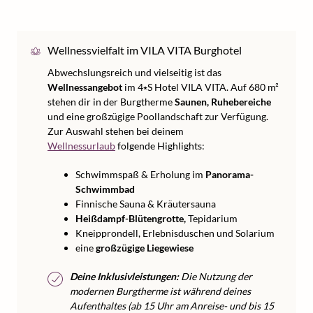
Wellnessvielfalt im VILA VITA Burghotel
Abwechslungsreich und vielseitig ist das
Wellnessangebot
im 4⭑S Hotel VILA VITA. Auf 680 m²
stehen dir in der Burgtherme
Saunen, Ruhebereiche
und eine großzügige Poollandschaft zur Verfügung.
Zur Auswahl stehen bei deinem
Wellnessurlaub
folgende Highlights:
Schwimmspaß & Erholung im
Panorama-
Schwimmbad
Finnische Sauna & Kräutersauna
Heißdampf-Blütengrotte,
Tepidarium
Kneipprondell, Erlebnisduschen und Solarium
eine
großzügige Liegewiese
Deine Inklusivleistungen:
Die Nutzung der
modernen Burgtherme ist während deines
Aufenthaltes (ab 15 Uhr am Anreise- und bis 15