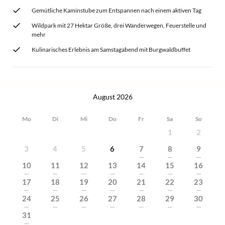
Gemütliche Kaminstube zum Entspannen nach einem aktiven Tag
Wildpark mit 27 Hektar Größe, drei Wanderwegen, Feuerstelle und
mehr
Kulinarisches Erlebnis am Samstagabend mit Burgwaldbuffet
August 2026
Mo
Di
Mi
Do
Fr
Sa
So
1
2
3
4
5
6
7
8
9
---
---
---
10
11
12
13
14
15
16
---
---
---
---
---
---
---
17
18
19
20
21
22
23
---
---
---
---
---
---
---
24
25
26
27
28
29
30
---
---
---
---
---
---
---
31
---