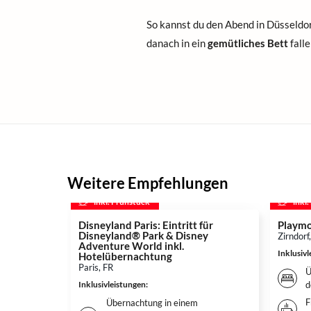
So kannst du den Abend in Düsseldo
danach in ein
gemütliches Bett
falle
Weitere Empfehlungen
inkl. Frühstück
inkl
Disneyland Paris: Eintritt für
Playmo
Disneyland® Park & Disney
Zirndorf
Adventure World inkl.
Inklusiv
Hotelübernachtung
Paris, FR
Ü
Inklusivleistungen
:
d
F
Übernachtung in einem