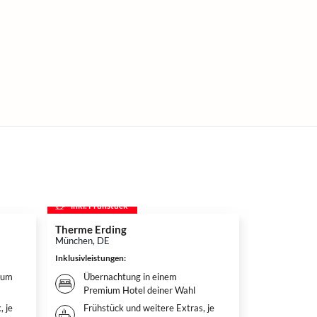
inkl. Frühstück
inkl. Frühs
Therme Erding
Disneys D
München, DE
Hamburg, DE
Inklusivleistungen
:
Inklusivleistun
ium
Übernachtung in einem
Überna
Premium Hotel deiner Wahl
Hotel 
, je
Frühstück und weitere Extras, je
Weitere