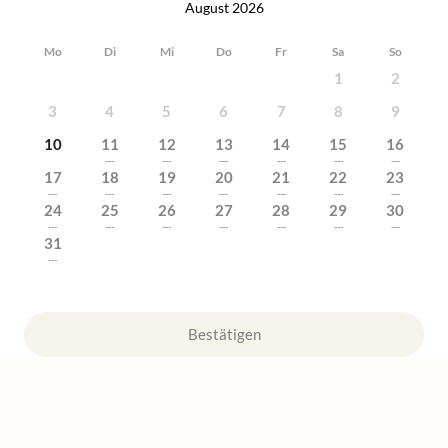
August 2026
Mo
Di
Mi
Do
Fr
Sa
So
1
2
3
4
5
6
7
8
9
10
11
12
13
14
15
16
---
---
---
---
---
---
17
18
19
20
21
22
23
---
---
---
---
---
---
---
24
25
26
27
28
29
30
---
---
---
---
---
---
---
31
---
Bestätigen