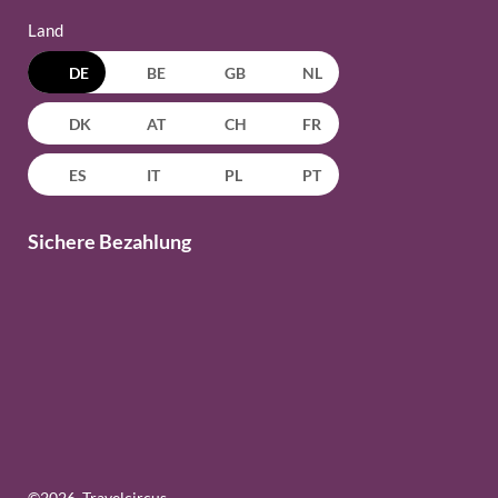
Land
DE
BE
GB
NL
DK
AT
CH
FR
ES
IT
PL
PT
Sichere Bezahlung
©
2026
, Travelcircus