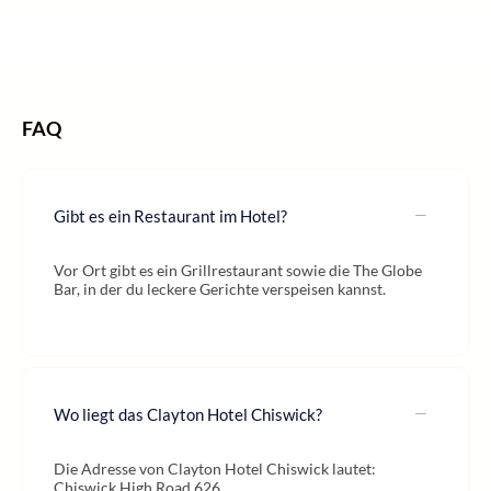
/
/
/
Home
Städtereisen
Städtereisen Europa
Städtereisen England
/
Städtereisen London
FAQ
Gibt es ein Restaurant im Hotel?
Vor Ort gibt es ein Grillrestaurant sowie die The Globe
Bar, in der du leckere Gerichte verspeisen kannst.
Wo liegt das Clayton Hotel Chiswick?
Die Adresse von Clayton Hotel Chiswick lautet:
Chiswick High Road 626