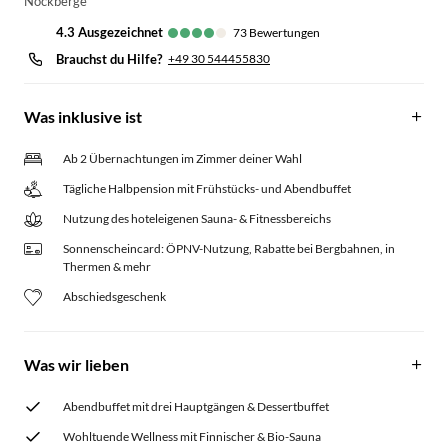
Nockberge
4.3
ausgezeichnet
73
Bewertungen
Brauchst du Hilfe?
+49 30 544455830
Was inklusive ist
Ab 2 Übernachtungen im Zimmer deiner Wahl
Tägliche Halbpension mit Frühstücks- und Abendbuffet
Nutzung des hoteleigenen Sauna- & Fitnessbereichs
Sonnenscheincard: ÖPNV-Nutzung, Rabatte bei Bergbahnen, in
Thermen & mehr
Abschiedsgeschenk
Was wir lieben
Abendbuffet mit drei Hauptgängen & Dessertbuffet
Wohltuende Wellness mit Finnischer & Bio-Sauna