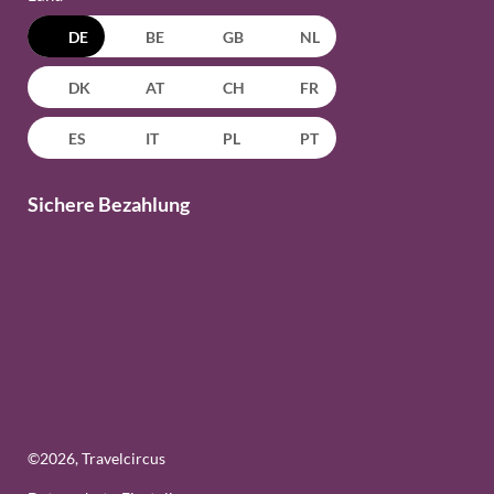
DE
BE
GB
NL
DK
AT
CH
FR
ES
IT
PL
PT
Sichere Bezahlung
©
2026
, Travelcircus