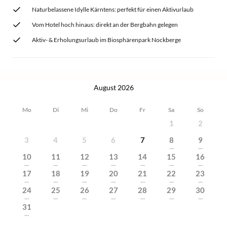
Naturbelassene Idylle Kärntens: perfekt für einen Aktivurlaub
Vom Hotel hoch hinaus: direkt an der Bergbahn gelegen
Aktiv- & Erholungsurlaub im Biosphärenpark Nockberge
August 2026
Mo
Di
Mi
Do
Fr
Sa
So
1
2
3
4
5
6
7
8
9
---
---
10
11
12
13
14
15
16
---
---
---
---
---
---
---
17
18
19
20
21
22
23
---
---
---
---
---
---
---
24
25
26
27
28
29
30
---
---
---
---
---
---
---
31
---