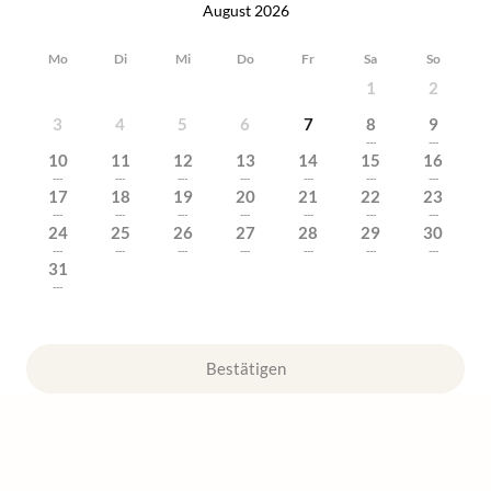
August 2026
Mo
Di
Mi
Do
Fr
Sa
So
1
2
3
4
5
6
7
8
9
---
---
10
11
12
13
14
15
16
---
---
---
---
---
---
---
17
18
19
20
21
22
23
---
---
---
---
---
---
---
24
25
26
27
28
29
30
---
---
---
---
---
---
---
31
---
Bestätigen