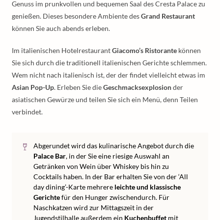
Genuss im prunkvollen und bequemen Saal des Cresta Palace zu
genießen. Dieses besondere Ambiente des
Grand Restaurant
können Sie auch abends erleben.
Im italienischen Hotelrestaurant
Giacomo’s Ristorante
können
Sie sich durch die traditionell italienischen Gerichte schlemmen.
Wem nicht nach italienisch ist, der der findet vielleicht etwas im
Asian Pop-Up
. Erleben Sie die
Geschmacksexplosion
der
asiatischen Gewürze und teilen Sie sich ein Menü, denn Teilen
verbindet.
Abgerundet wird das kulinarische Angebot durch die
Palace Bar
, in der Sie eine riesige Auswahl an
Getränken von Wein über Whiskey bis hin zu
Cocktails haben. In der Bar erhalten Sie von der ‘All
day dining’-Karte mehrere
leichte und klassische
Gerichte
für den Hunger zwischendurch. Für
Naschkatzen wird zur Mittagszeit in der
Jugendstilhalle außerdem ein
Kuchenbuffet
mit