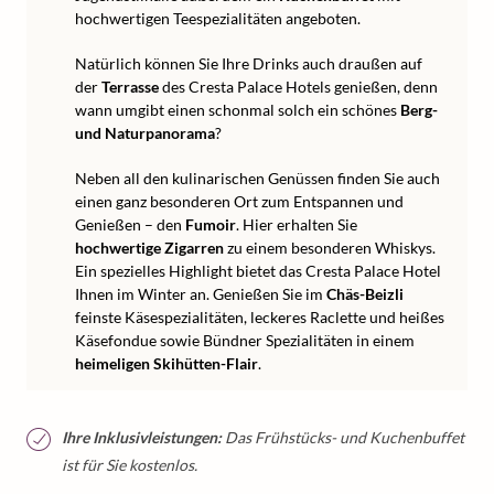
hochwertigen Teespezialitäten angeboten.
Natürlich können Sie Ihre Drinks auch draußen auf
der
Terrasse
des Cresta Palace Hotels genießen, denn
wann umgibt einen schonmal solch ein schönes
Berg-
und Naturpanorama
?
Neben all den kulinarischen Genüssen finden Sie auch
einen ganz besonderen Ort zum Entspannen und
Genießen – den
Fumoir
. Hier erhalten Sie
hochwertige Zigarren
zu einem besonderen Whiskys.
Ein spezielles Highlight bietet das Cresta Palace Hotel
Ihnen im Winter an. Genießen Sie im
Chäs-Beizli
feinste Käsespezialitäten, leckeres Raclette und heißes
Käsefondue sowie Bündner Spezialitäten in einem
heimeligen Skihütten-Flair
.
Ihre Inklusivleistungen:
Das Frühstücks- und Kuchenbuffet
ist für Sie kostenlos.