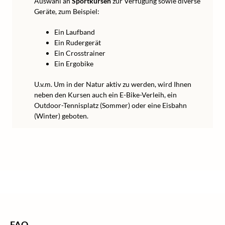
Auswahl an
Sportkursen
zur Verfügung sowie diverse
Geräte, zum Beispiel:
Ein Laufband
Ein Rudergerät
Ein Crosstrainer
Ein Ergobike
U.v.m. Um in der Natur aktiv zu werden, wird Ihnen
neben den Kursen auch ein E-Bike-Verleih, ein
Outdoor-Tennisplatz (Sommer) oder eine Eisbahn
(Winter) geboten.
/
/
/
Home
Kurzurlaub
Kurzurlaub Europa
Kurzurlaub Schweiz
FAQ