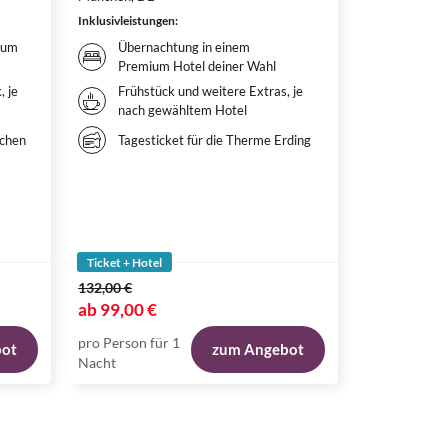
Inklusivleistungen
:
Inklusivleistun
ium
Übernachtung in einem
Überna
Premium Hotel deiner Wahl
Hotel 
, je
Frühstück und weitere Extras, je
Weitere
nach gewähltem Hotel
nach g
Ticket
rchen
Tagesticket für die Therme Erding
DER L
Ticket + Hotel
Ticket + Hote
132,00 €
144,00 €
ab
99,00 €
ab
115,00 
pro Person für 1
pro Person fü
bot
zum Angebot
Nacht
Nacht