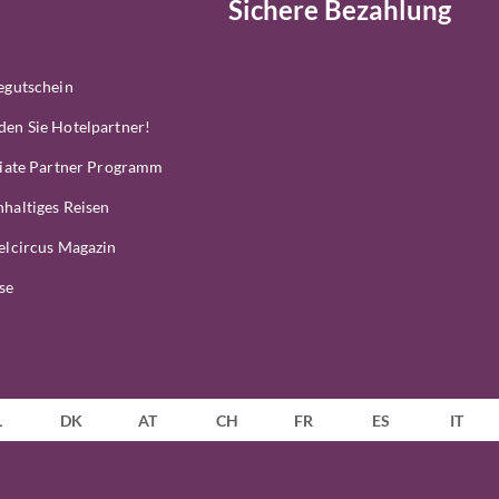
Sichere Bezahlung
egutschein
en Sie Hotelpartner!
liate Partner Programm
haltiges Reisen
elcircus Magazin
se
L
DK
AT
CH
FR
ES
IT