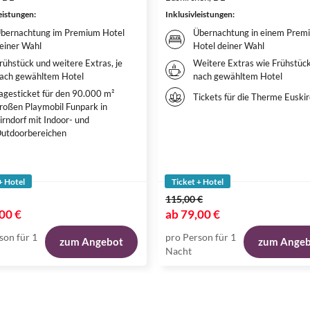
leistungen
:
Inklusivleistungen
:
bernachtung im Premium Hotel
Übernachtung in einem Prem
einer Wahl
Hotel deiner Wahl
rühstück und weitere Extras, je
Weitere Extras wie Frühstück
ach gewähltem Hotel
nach gewähltem Hotel
agesticket für den 90.000 m²
Tickets für die Therme Euski
roßen Playmobil Funpark in
irndorf mit Indoor- und
utdoorbereichen
+ Hotel
Ticket + Hotel
115,00 €
00 €
ab
79,00 €
son für 1
pro Person für 1
zum Angebot
zum Ange
Nacht