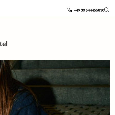
+49 30 544455830
tel