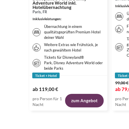
Adventure World inkl.
Inklusiv
Hotelübernachtung
Paris, FR
Ü
Inklusivleistungen
:
d
F
Übernachtung in einem
n
qualitätsgeprüften Premium Hotel
deiner Wahl
T
g
Weitere Extras wie Frühstück, je
Z
nach gewähltem Hotel
O
Tickets für Disneyland®
Park, Disney Adventure World oder
beide Parks
Ticket + Hotel
Ticket 
99,00 €
ab
119,00 €
ab
79,
pro Person für 1
pro Per
zum Angebot
Nacht
Nacht