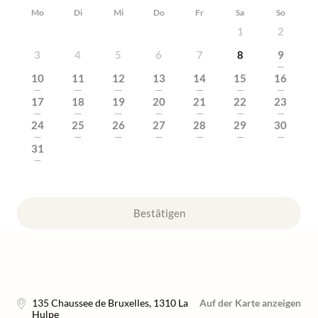
Mo
Di
Mi
Do
Fr
Sa
So
1
2
3
4
5
6
7
8
9
---
10
11
12
13
14
15
16
---
---
---
---
---
---
---
17
18
19
20
21
22
23
---
---
---
---
---
---
---
24
25
26
27
28
29
30
---
---
---
---
---
---
---
31
---
Bestätigen
135 Chaussee de Bruxelles
,
1310
La
Auf der Karte anzeigen
Hulpe