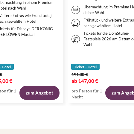
bernachtung in einem Premium
Übernachtung im Premium Ho
otel nach Wahl
deiner Wahl
eitere Extras wie Frühstück, je
Frühstück und weitere Extras,
ach gewähltem Hotel
nach gewähltem Hotel
ickets für Disneys DER KÖNIG
Tickets für die DomStufen-
ER LÖWEN Musical
Festspiele 2026 am Datum d
Wahl
+ Hotel
Ticket + Hotel
€
191,00 €
,00 €
ab
147,00 €
son für 1
pro Person für 1
zum Angebot
zum Ange
Nacht