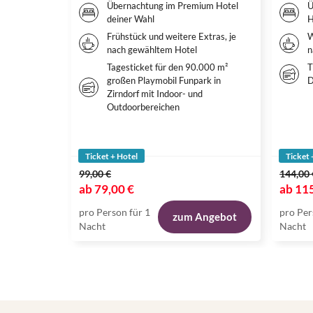
Übernachtung im Premium Hotel
Ü
deiner Wahl
H
Frühstück und weitere Extras, je
W
nach gewähltem Hotel
n
Tagesticket für den 90.000 m²
T
großen Playmobil Funpark in
D
Zirndorf mit Indoor- und
Outdoorbereichen
Ticket + Hotel
Ticket 
99,00 €
144,00 
ab
79,00 €
ab
115
pro Person für 1
pro Per
zum Angebot
Nacht
Nacht