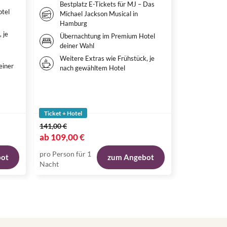
Bestplatz E-Tickets für MJ – Das
Tagesti
tel
Michael Jackson Musical in
Familie
Hamburg
Überna
 je
Übernachtung im Premium Hotel
Hotel d
deiner Wahl
Weitere
Weitere Extras wie Frühstück, je
nach g
einer
nach gewähltem Hotel
Ticket + Hotel
Ticket + Hote
141,00 €
115,00 €
ab
109,00 €
ab
79,00 €
pro Person für 1
pro Person fü
bot
zum Angebot
Nacht
Nacht