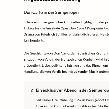
Don Carlo in der Semperoper
Erlebe ein unvergessliches kulturelles Highlight in der p
Tickets für die
fesselnde Oper
Don Carlo
! Komponiert v
Drama von Friedrich Schiller
, entführt dich dieses Meis
Jahrhunderts.
Die Geschichte von Don Carlo, dem spanischen Kronprinz
Elisabeth von Valois, der französischen Königin, wird in
präsentiert. Liebe, politische Intrigen und das Ringen 
Handlung, die von
Verdis beeindruckender Musik
unterm
Ein exklusiver Abend in der Sempero
Seit seiner Uraufführung 1867 in Paris gehört D
Opéras
und konnte bereits in zahlreichen Städte