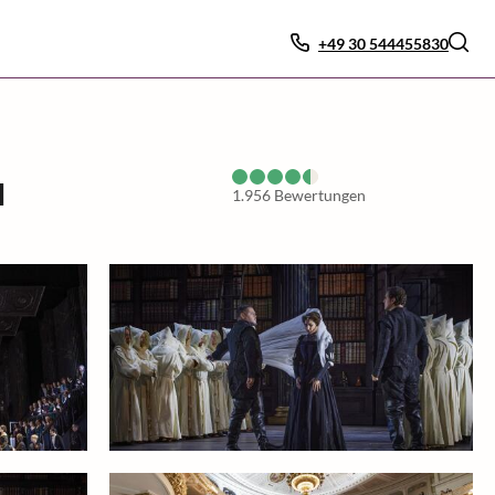
+49 30 544455830
l
1.956
Bewertungen