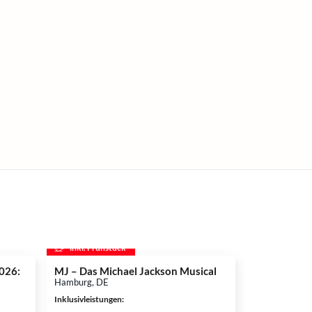
inkl. Frühstück
inkl. Frühs
2026:
MJ – Das Michael Jackson Musical
BELANTIS –
Hamburg, DE
Leipzig, DE
Inklusivleistungen
:
Inklusivleistun