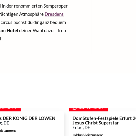
d
in der renommierten Semperoper
strächtigen Atmosphäre
Dresdens
lcircus buchst du dir ganz bequem
um Hotel
deiner Wahl dazu – freu
t.
. Frühstück
inkl. Frühstück
ys DER KÖNIG DER LÖWEN
DomStufen-Festspiele Erfurt 
Jesus Christ Superstar
g, DE
Erfurt, DE
leistungen
:
Inklusivleistungen
: