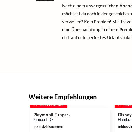
Nach einem
unvergesslichen Aben
möchtest du noch in der geschicht
verweilen? Kein Problem! Mit Trave
eine
Übernachtung in einem Premi
dich auf dein perfektes Urlaubspake
Weitere Empfehlungen
inkl. Frühstück
inkl
Playmobil Funpark
Disne
Zirndorf, DE
Hambur
Inklusivleistungen
:
Inklusiv