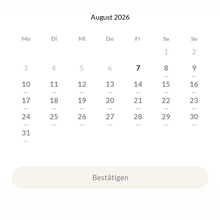
August 2026
Mo
Di
Mi
Do
Fr
Sa
So
1
2
3
4
5
6
7
8
9
---
---
10
11
12
13
14
15
16
---
---
---
---
---
---
---
17
18
19
20
21
22
23
---
---
---
---
---
---
---
24
25
26
27
28
29
30
---
---
---
---
---
---
---
31
---
Bestätigen