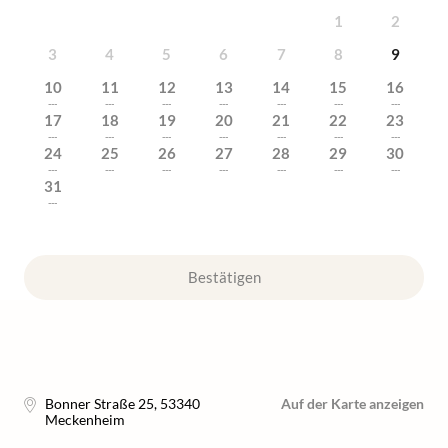
1
2
3
4
5
6
7
8
9
10
11
12
13
14
15
16
---
---
---
---
---
---
---
17
18
19
20
21
22
23
---
---
---
---
---
---
---
24
25
26
27
28
29
30
---
---
---
---
---
---
---
31
---
Bestätigen
Bonner Straße 25
,
53340
Auf der Karte anzeigen
Meckenheim