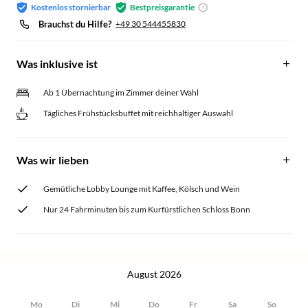
Kostenlos stornierbar
Bestpreisgarantie
Brauchst du Hilfe?
+49 30 544455830
Was inklusive ist
Ab 1 Übernachtung im Zimmer deiner Wahl
Tägliches Frühstücksbuffet mit reichhaltiger Auswahl
Was wir lieben
Gemütliche Lobby Lounge mit Kaffee, Kölsch und Wein
Nur 24 Fahrminuten bis zum Kurfürstlichen Schloss Bonn
August 2026
Mo
Di
Mi
Do
Fr
Sa
So