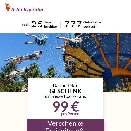
2
5
7
7
7
Tage
Gutscheine
noch
buchbar
verkauft
Das perfekte
GESCHENK
für Freizeitpark-Fans!
99 €
pro Person
Verschenke
Freizeitspaß!