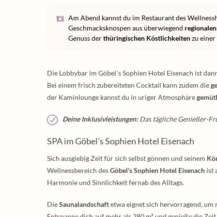
Am Abend kannst du im Restaurant des Wellnessh
Geschmacksknospen aus überwiegend
regionalen
Genuss der
thüringischen Köstlichkeiten
zu einer
Die Lobbybar im Göbel´s Sophien Hotel Eisenach ist dan
Bei einem frisch zubereiteten Cocktail kann zudem die
g
der Kaminlounge kannst du in uriger Atmosphäre
gemütl
Deine Inklusivleistungen:
Das tägliche Genießer-Frü
SPA im Göbel's Sophien Hotel Eisenach
Sich ausgiebig Zeit für sich selbst gönnen und seinem
Kör
Wellnessbereich des
Göbel's Sophien Hotel Eisenach
ist 
Harmonie und Sinnlichkeit fernab des Alltags.
Die
Saunalandschaft
etwa eignet sich hervorragend, um 
Entspanne dich auf mehr als 280 m² und genieße die Zeit