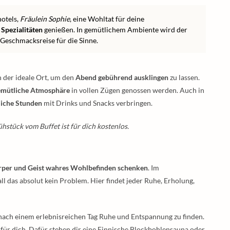
otels,
Fräulein Sophie
, eine Wohltat für deine
 Spezialitäten
genießen. In gemütlichem Ambiente wird der
 Geschmacksreise für die Sinne.
n der ideale Ort, um den
Abend gebührend ausklingen
zu lassen.
emütliche Atmosphäre
in vollen Zügen genossen werden. Auch in
iche Stunden
mit Drinks und Snacks verbringen.
hstück vom Buffet ist für dich kostenlos.
per und Geist wahres Wohlbefinden schenken
. Im
all das absolut kein Problem. Hier findet jeder Ruhe, Erholung,
nach einem erlebnisreichen Tag Ruhe und Entspannung zu finden.
 für dich. Dafür stehen dir eine Finnische Blockbohlensauna oder