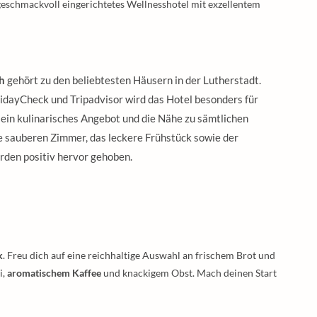
 geschmackvoll eingerichtetes Wellnesshotel mit exzellentem
h
gehört zu den beliebtesten Häusern in der Lutherstadt.
dayCheck und Tripadvisor wird das Hotel besonders für
 sein kulinarisches Angebot und die Nähe zu sämtlichen
e sauberen Zimmer, das leckere Frühstück sowie der
den positiv hervor gehoben.
k
. Freu dich auf eine reichhaltige Auswahl an frischem Brot und
i,
aromatischem Kaffee
und knackigem Obst. Mach deinen Start