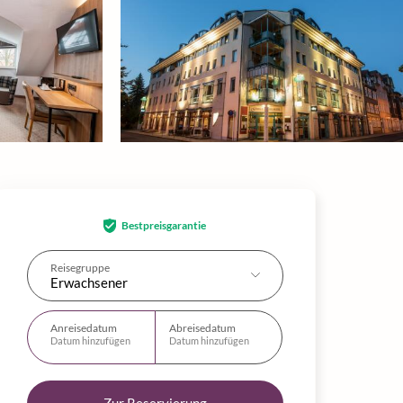
Bestpreisgarantie
Reisegruppe
Erwachsener
Anreisedatum
Abreisedatum
Datum hinzufügen
Datum hinzufügen