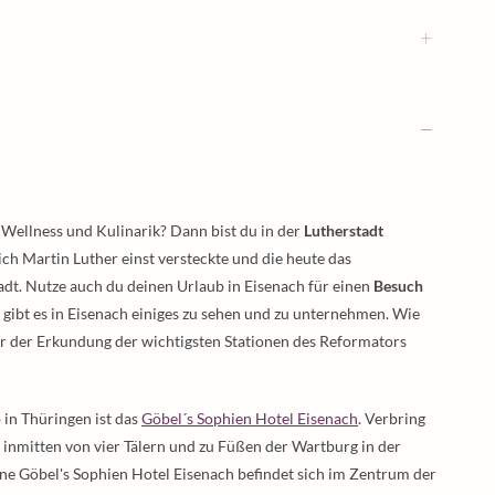
 Wellness und Kulinarik? Dann bist du in der
Lutherstadt
ich Martin Luther einst versteckte und die heute das
tadt. Nutze auch du deinen Urlaub in Eisenach für einen
Besuch
r gibt es in Eisenach einiges zu sehen und zu unternehmen. Wie
er der Erkundung der wichtigsten Stationen des Reformators
 in Thüringen ist das
Göbel´s Sophien Hotel Eisenach
. Verbring
, inmitten von vier Tälern und zu Füßen der Wartburg in der
ne Göbel's Sophien Hotel Eisenach befindet sich im Zentrum der