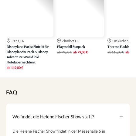
Paris, FR
Zirndorf, DE
Euskirchen, DE
Disneyland Paris: Eintritt für
Playmobil Funpark
Therme Euskirche
Disneyland® Park & Disney
ab
99,00 €
ab
79,00 €
ab
115,00 €
ab
79,0
Adventure World inkl.
Hotelübernachtung
ab
119,00 €
FAQ
Wo findet die Helene Fischer Show statt?
Die Helene Fischer Show findet in der Messehalle 6 in