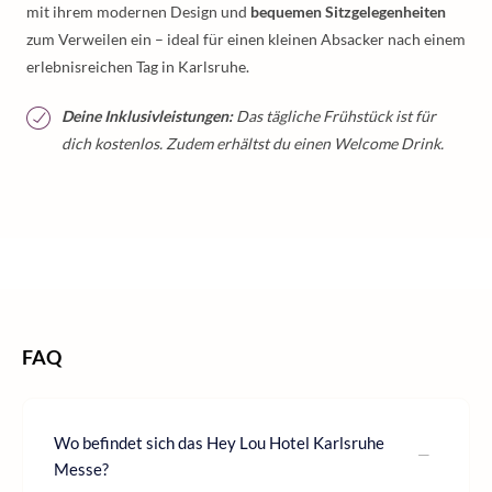
mit ihrem modernen Design und
bequemen Sitzgelegenheiten
zum Verweilen ein – ideal für einen kleinen Absacker nach einem
erlebnisreichen Tag in Karlsruhe.
Deine Inklusivleistungen:
Das tägliche Frühstück ist für
dich kostenlos. Zudem erhältst du einen Welcome Drink.
/
/
/
Home
Kurzurlaub
Kurzurlaub Deutschland
Kurzurlaub Baden-Württemberg
FAQ
Wo befindet sich das Hey Lou Hotel Karlsruhe
Messe?