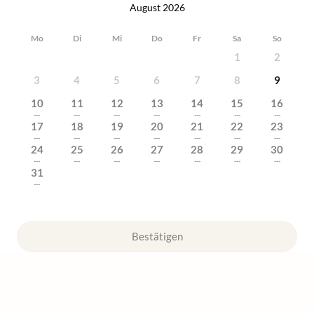
August 2026
Mo
Di
Mi
Do
Fr
Sa
So
1
2
3
4
5
6
7
8
9
10
11
12
13
14
15
16
---
---
---
---
---
---
---
17
18
19
20
21
22
23
---
---
---
---
---
---
---
24
25
26
27
28
29
30
---
---
---
---
---
---
---
31
---
Bestätigen