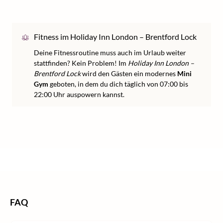
Fitness im Holiday Inn London – Brentford Lock
Deine Fitnessroutine muss auch im Urlaub weiter
stattfinden? Kein Problem! Im
Holiday Inn London –
Brentford Lock
wird den Gästen ein modernes
Mini
Gym
geboten, in dem du dich täglich von 07:00 bis
22:00 Uhr auspowern kannst.
/
/
/
Home
Städtereisen
Städtereisen Europa
Städtereisen England
/
Städtereisen London
FAQ