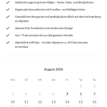
Idyllische Lage im grünen Allgäu – Ruhe, Natur und Bergluft pur
Regionale Genussküche mit Forellen- und Wildgerichten
Gemütlicher Biergarten mit spektakulären Blick auf den höchste Berg
im Alpstein
Alpines Flair kombiniert mit modernem Design
Nur 7 Fahrminuten bis zur Bergstation Hündle
Alpenblick trifft See – Großer Alpsee in ca. 20 Fahrminuten
erreichbar
August 2026
Mo
Di
Mi
Do
Fr
Sa
So
1
2
3
4
5
6
7
8
9
---
---
10
11
12
13
14
15
16
---
---
---
---
---
---
---