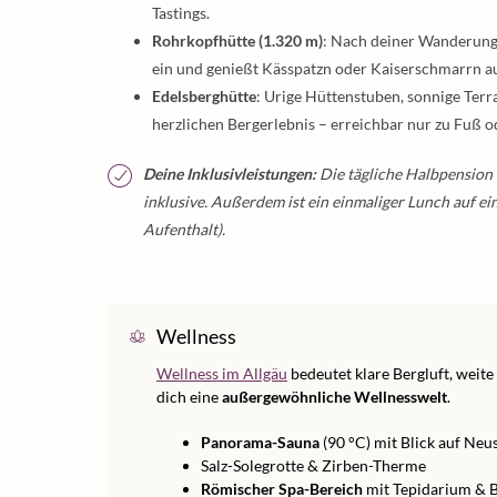
Tastings.
Rohrkopfhütte (1.320 m)
: Nach deiner Wanderung 
ein und genießt Kässpatzn oder Kaiserschmarrn a
Edelsberghütte
: Urige Hüttenstuben, sonnige Ter
herzlichen Bergerlebnis – erreichbar nur zu Fuß o
Deine Inklusivleistungen:
Die tägliche Halbpension
inklusive. Außerdem ist ein einmaliger Lunch auf ei
Aufenthalt).
Wellness
Wellness im Allgäu
bedeutet klare Bergluft, weit
dich eine
außergewöhnliche Wellnesswelt
.
Panorama-Sauna
(90 °C) mit Blick auf Ne
Salz-Solegrotte & Zirben-Therme
Römischer Spa-Bereich
mit Tepidarium & 