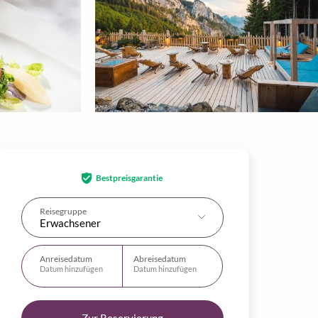
Bestpreisgarantie
Reisegruppe
Erwachsener
Anreisedatum
Abreisedatum
Datum hinzufügen
Datum hinzufügen