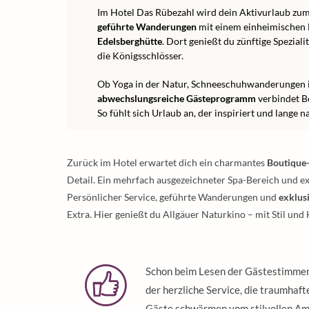
Im Hotel Das Rübezahl wird dein Aktivurlaub zum
geführte Wanderungen
mit einem einheimischen 
Edelsberghütte
. Dort genießt du zünftige Spezial
die Königsschlösser.
Ob Yoga in der Natur, Schneeschuhwanderungen 
abwechslungsreiche Gästeprogramm
verbindet B
So fühlt sich Urlaub an, der inspiriert und lange n
Zurück im Hotel erwartet dich ein charmantes
Boutique
Detail. Ein mehrfach ausgezeichneter Spa-Bereich und e
Persönlicher Service, geführte Wanderungen und
exklus
Extra. Hier genießt du Allgäuer Naturkino – mit Stil und 
Schon beim Lesen der Gästestimmen
der herzliche Service, die traumhaft
Gäste schwärmen vom stilvollen Am