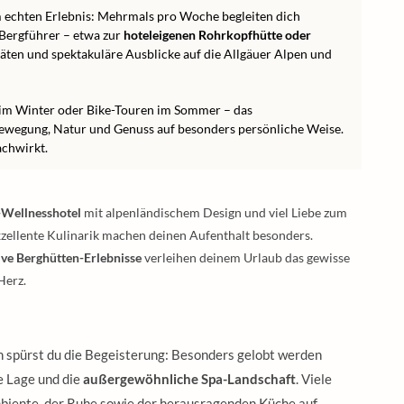
 echten Erlebnis: Mehrmals pro Woche begleiten dich
Bergführer – etwa zur
hoteleigenen Rohrkopfhütte oder
itäten und spektakuläre Ausblicke auf die Allgäuer Alpen und
im Winter oder Bike-Touren im Sommer – das
ewegung, Natur und Genuss auf besonders persönliche Weise.
achwirkt.
-Wellnesshotel
mit alpenländischem Design und viel Liebe zum
xzellente Kulinarik machen deinen Aufenthalt besonders.
ive Berghütten-Erlebnisse
verleihen deinem Urlaub das gewisse
Herz.
 spürst du die Begeisterung: Besonders gelobt werden
e Lage und die
außergewöhnliche Spa-Landschaft
. Viele
biente, der Ruhe sowie der herausragenden Küche auf