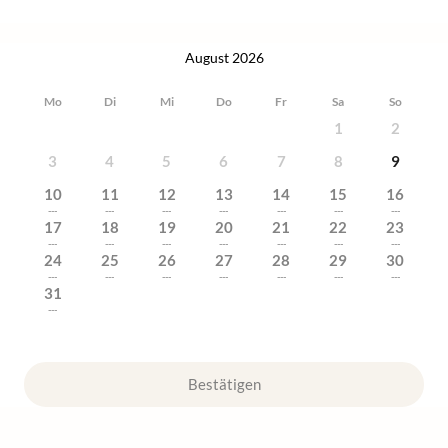
August 2026
Mo
Di
Mi
Do
Fr
Sa
So
1
2
3
4
5
6
7
8
9
10
11
12
13
14
15
16
---
---
---
---
---
---
---
17
18
19
20
21
22
23
---
---
---
---
---
---
---
24
25
26
27
28
29
30
---
---
---
---
---
---
---
31
---
Bestätigen