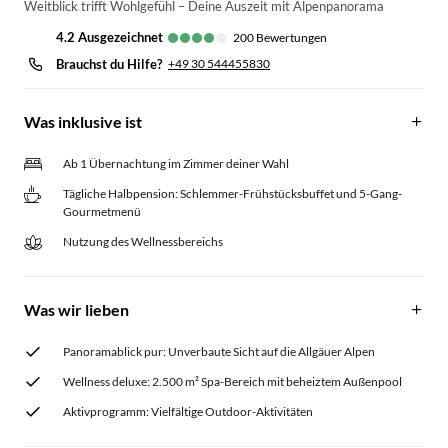
Weitblick trifft Wohlgefühl – Deine Auszeit mit Alpenpanorama
4.2
ausgezeichnet
200
Bewertungen
Brauchst du Hilfe?
+49 30 544455830
Was inklusive ist
Ab 1 Übernachtung im Zimmer deiner Wahl
Tägliche Halbpension: Schlemmer-Frühstücksbuffet und 5-Gang-
Gourmetmenü
Nutzung des Wellnessbereichs
Was wir lieben
Panoramablick pur: Unverbaute Sicht auf die Allgäuer Alpen
Wellness deluxe: 2.500 m² Spa-Bereich mit beheiztem Außenpool
Aktivprogramm: Vielfältige Outdoor-Aktivitäten