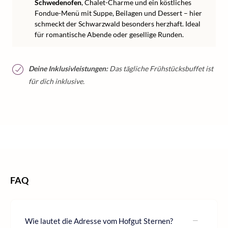
Schwedenofen
, Chalet-Charme und ein köstliches
Fondue-Menü mit Suppe, Beilagen und Dessert – hier
schmeckt der Schwarzwald besonders herzhaft. Ideal
für romantische Abende oder gesellige Runden.
Deine Inklusivleistungen:
Das tägliche Frühstücksbuffet ist
für dich inklusive.
/
/
/
Home
Kurzurlaub
Kurzurlaub Deutschland
/
Kurzurlaub Baden-Württemberg
Kurzurlaub Schwarzwald
FAQ
Wie lautet die Adresse vom Hofgut Sternen?