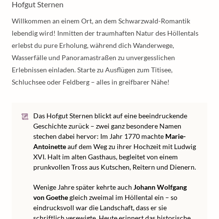
Hofgut Sternen
Willkommen an einem Ort, an dem Schwarzwald-Romantik
lebendig wird! Inmitten der traumhaften Natur des Höllentals
erlebst du pure Erholung, während dich Wanderwege,
Wasserfälle und Panoramastraßen zu unvergesslichen
Erlebnissen einladen. Starte zu Ausflügen zum Titisee,
Schluchsee oder Feldberg – alles in greifbarer Nähe!
Das Hofgut Sternen blickt auf eine beeindruckende
Geschichte zurück – zwei ganz besondere Namen
stechen dabei hervor: Im Jahr 1770 machte
Marie-
Antoinette
auf dem Weg zu ihrer Hochzeit mit Ludwig
XVI. Halt im alten Gasthaus, begleitet von einem
prunkvollen Tross aus Kutschen, Reitern und Dienern.
Wenige Jahre später kehrte auch
Johann Wolfgang
von Goethe
gleich zweimal im Höllental ein – so
eindrucksvoll war die Landschaft, dass er sie
schriftlich verewigte. Heute erinnert das historische