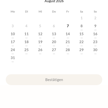
August 2026
Mo
Di
Mi
Do
Fr
Sa
So
1
2
3
4
5
6
7
8
9
---
---
10
11
12
13
14
15
16
---
---
---
---
---
---
---
17
18
19
20
21
22
23
---
---
---
---
---
---
---
24
25
26
27
28
29
30
---
---
---
---
---
---
---
31
---
Bestätigen