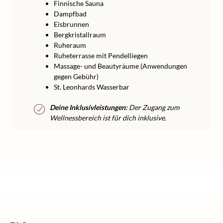
Finnische Sauna
Dampfbad
Eisbrunnen
Bergkristallraum
Ruheraum
Ruheterrasse mit Pendelliegen
Massage- und Beautyräume (Anwendungen
gegen Gebühr)
St. Leonhards Wasserbar
Deine Inklusivleistungen:
Der Zugang zum
Wellnessbereich ist für dich inklusive.
/
/
/
Home
Kurzurlaub
Kurzurlaub Deutschland
/
Kurzurlaub Bayern
Kurzurlaub Berchtesgadener Land