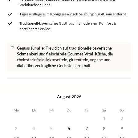
Weißbachschlucht
Tagesausflüge zum Königssee & nach Salzburg: nur 40 min entfernt
Traditionell-bayerisches Gasthaus mit modernem Komfort &
herzlichem Service
Genuss für alle
: Freu dich auf
traditionelle bayerische
Schmankerl
und
fleischfreie Gourmet-Vital-Küche
, die
cholesterinfreie, laktosefreie, glutenfreie, vegane und
diabetikerverträgliche Gerichte bereithält.
August 2026
Mo
Di
Mi
Do
Fr
Sa
So
1
2
3
4
5
6
7
8
9
---
---
---