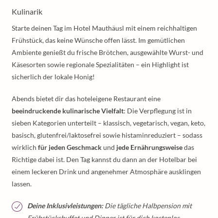
Kulinarik
Starte deinen Tag im Hotel Mauthäusl mit einem reichhaltigen
Frühstück, das keine Wünsche offen lässt. Im gemütlichen
Ambiente genießt du frische Brötchen, ausgewählte Wurst- und
Käsesorten sowie regionale Spezialitäten – ein Highlight ist
sicherlich der lokale Honig!
Abends bietet dir das hoteleigene Restaurant eine
beeindruckende kulinarische Vielfalt
: Die Verpflegung ist in
sieben Kategorien unterteilt – klassisch, vegetarisch, vegan, keto,
basisch, glutenfrei/laktosefrei sowie histaminreduziert – sodass
wirklich
für jeden Geschmack
und
jede Ernährungsweise
das
Richtige dabei ist. Den Tag kannst du dann an der Hotelbar bei
einem leckeren Drink und angenehmer Atmosphäre ausklingen
lassen.
Deine Inklusivleistungen:
Die tägliche Halbpension mit
Frühstücksbuffet und Dinner ist für dich kostenlos.