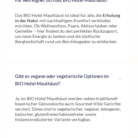
Das BIO Hotel Mauthäusl ist ideal für alle, die
Erholung
in der Natur
mit nachhaltigem Komfort verbinden
möchten. Ob Wellnessfans, Paare, Aktivurlauber oder
Genießer – hier findest du den perfekten Rückzugsort,
um neue Energie zu tanken und die idyllische
Berglandschaft rund um Berchtesgaden zu entdecken.
Gibt es vegane oder vegetarische Optionen im
BIO Hotel Mauthäusl?
Ja, im BIO Hotel Mauthäusl werden neben traditionell
bayerischer Genussküche auch Gourmet-Vital-Gerichte
serviert. Diese sind in vegetarischer, veganer, ketogener,
basischer, glutenfreien/laktosefreier sowie
histaminreduzierter Variante verfügbar.