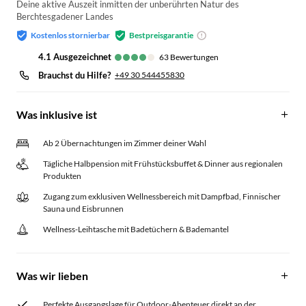
Deine aktive Auszeit inmitten der unberührten Natur des
Berchtesgadener Landes
Kostenlos stornierbar
Bestpreisgarantie
4.1
ausgezeichnet
63
Bewertungen
Brauchst du Hilfe?
+49 30 544455830
Was inklusive ist
Ab 2 Übernachtungen im Zimmer deiner Wahl
Tägliche Halbpension mit Frühstücksbuffet & Dinner aus regionalen
Produkten
Zugang zum exklusiven Wellnessbereich mit Dampfbad, Finnischer
Sauna und Eisbrunnen
Wellness-Leihtasche mit Badetüchern & Bademantel
Was wir lieben
Perfekte Ausgangslage für Outdoor-Abenteuer direkt an der