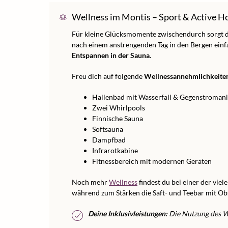
Wellness im Montis – Sport & Active H
Für kleine Glücksmomente zwischendurch sorgt de
nach einem anstrengenden Tag in den Bergen ein
Entspannen in der Sauna
.
Freu dich auf folgende
Wellnessannehmlichkeite
Hallenbad mit Wasserfall & Gegenstroman
Zwei Whirlpools
Finnische Sauna
Softsauna
Dampfbad
Infrarotkabine
Fitnessbereich mit modernen Geräten
Noch mehr
Wellness
findest du bei einer der viel
während zum Stärken die Saft- und Teebar mit Obs
Deine Inklusivleistungen:
Die Nutzung des We