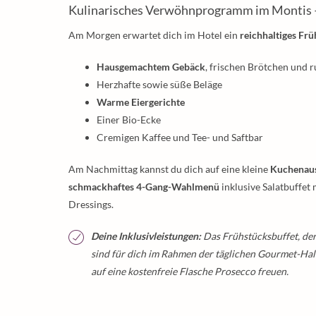
Kulinarisches Verwöhnprogramm im Montis –
Am Morgen erwartet dich im Hotel ein
reichhaltiges Fr
Hausgemachtem Gebäck
, frischen Brötchen und 
Herzhafte sowie süße Beläge
Warme Eiergerichte
Einer Bio-Ecke
Cremigen Kaffee und Tee- und Saftbar
Am Nachmittag kannst du dich auf eine kleine
Kuchenau
schmackhaftes 4-Gang-Wahlmenü
inklusive Salatbuffet
Dressings.
Deine Inklusivleistungen:
Das Frühstücksbuffet, d
sind für dich im Rahmen der täglichen Gourmet-Hal
auf eine kostenfreie Flasche Prosecco freuen.