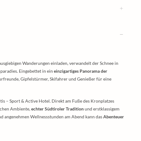
ausgiebigen Wanderungen einladen, verwandelt der Schnee in
aradies. Eingebettet in ein
einzigartiges Panorama der
freunde, Gipfelstürmer, Skifahrer und Genießer für eine
tis – Sport & Active Hotel. Direkt am Fuße des Kronplatzes
lichen Ambiente,
echter Südtiroler Tradition
und erstklassigem
r und angenehmen Wellnessstunden am Abend kann das
Abenteuer