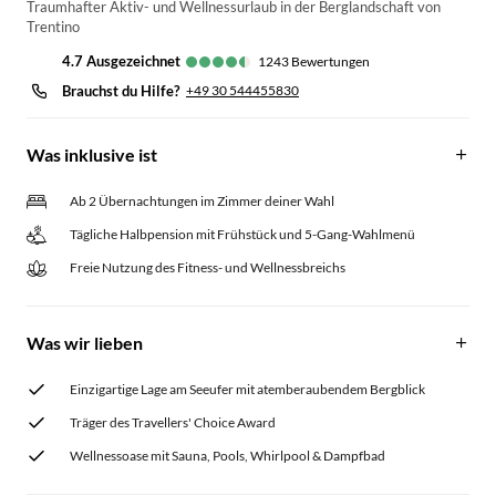
Traumhafter Aktiv- und Wellnessurlaub in der Berglandschaft von
Trentino
4.7
ausgezeichnet
1243
Bewertungen
Brauchst du Hilfe?
+49 30 544455830
Was inklusive ist
Ab 2 Übernachtungen im Zimmer deiner Wahl
Tägliche Halbpension mit Frühstück und 5-Gang-Wahlmenü
Freie Nutzung des Fitness- und Wellnessbreichs
Was wir lieben
Einzigartige Lage am Seeufer mit atemberaubendem Bergblick
Träger des Travellers' Choice Award
Wellnessoase mit Sauna, Pools, Whirlpool & Dampfbad