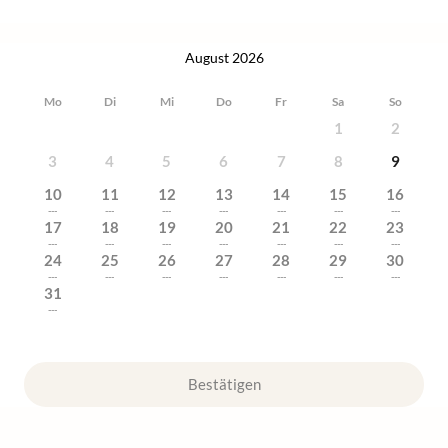
August 2026
Mo
Di
Mi
Do
Fr
Sa
So
1
2
3
4
5
6
7
8
9
10
11
12
13
14
15
16
---
---
---
---
---
---
---
17
18
19
20
21
22
23
---
---
---
---
---
---
---
24
25
26
27
28
29
30
---
---
---
---
---
---
---
31
---
Bestätigen