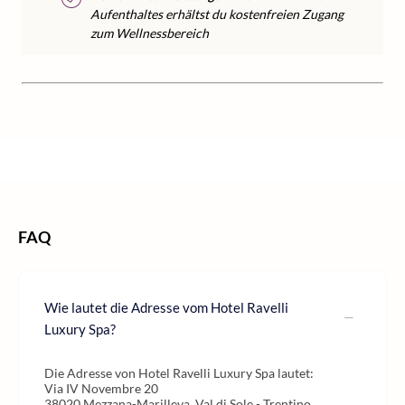
Aufenthaltes erhältst du kostenfreien Zugang
zum Wellnessbereich
/
/
/
/
Home
Wellness
Wellness Europa
Wellness Italien
Wellness Südtirol
FAQ
Wie lautet die Adresse vom Hotel Ravelli
Luxury Spa?
Die Adresse von Hotel Ravelli Luxury Spa lautet:
Via IV Novembre 20
38020 Mezzana-Marilleva, Val di Sole - Trentino