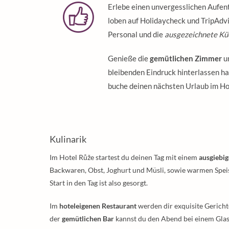
Erlebe einen unvergesslichen Aufent
loben auf Holidaycheck und TripAdv
Personal und die
ausgezeichnete Kü
Genieße die
gemütlichen Zimmer
un
bleibenden Eindruck hinterlassen ha
buche deinen nächsten Urlaub im Ho
Kulinarik
Im Hotel Růže startest du deinen Tag mit einem
ausgiebi
Backwaren, Obst, Joghurt und Müsli, sowie warmen Spe
Start in den Tag ist also gesorgt.
Im
hoteleigenen Restaurant
werden dir exquisite Gerich
der
gemütlichen Bar
kannst du den Abend bei einem Glas