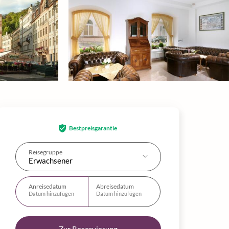
Bestpreisgarantie
Reisegruppe
Erwachsener
Anreisedatum
Abreisedatum
Datum hinzufügen
Datum hinzufügen