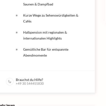
Saunen & Dampfbad
Kurze Wege zu Sehenswürdigkeiten &
Cafés
Halbpension mit regionalen &
internationalen Highlights
Gemütliche Bar für entspannte
Abendmomente
Brauchst du Hilfe?
+49 30 544455830
ehr lesen