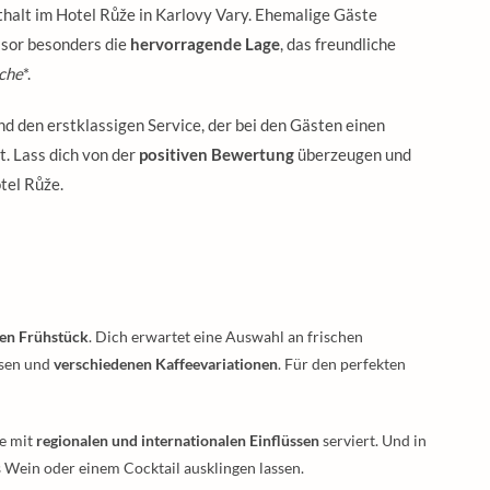
halt im Hotel Růže in Karlovy Vary. Ehemalige Gäste
isor besonders die
hervorragende Lage
, das freundliche
che
*.
d den erstklassigen Service, der bei den Gästen einen
t. Lass dich von der
positiven Bewertung
überzeugen und
tel Růže.
gen Frühstück
. Dich erwartet eine Auswahl an frischen
isen und
verschiedenen Kaffeevariationen
. Für den perfekten
te mit
regionalen und internationalen Einflüssen
serviert. Und in
 Wein oder einem Cocktail ausklingen lassen.