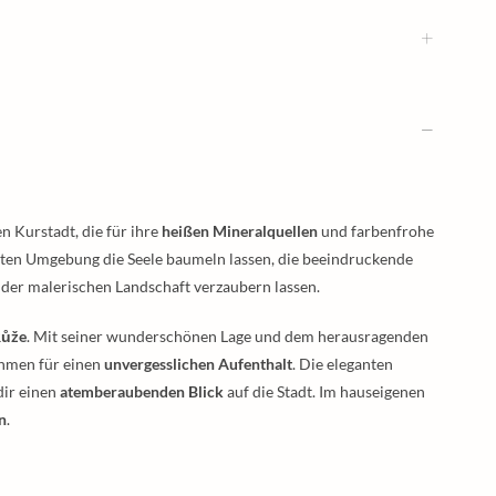
en Kurstadt, die für ihre
heißen Mineralquellen
und farbenfrohe
nnten Umgebung die Seele baumeln lassen, die beeindruckende
 der malerischen Landschaft verzaubern lassen.
Růže
. Mit seiner wunderschönen Lage und dem herausragenden
ahmen für einen
unvergesslichen Aufenthalt
. Die eleganten
dir einen
atemberaubenden Blick
auf die Stadt. Im hauseigenen
n
.