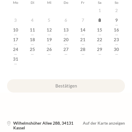
Mo
Di
Mi
Do
Fr
Sa
So
1
2
3
4
5
6
7
8
9
---
10
11
12
13
14
15
16
---
---
---
---
---
---
---
17
18
19
20
21
22
23
---
---
---
---
---
---
---
24
25
26
27
28
29
30
---
---
---
---
---
---
---
31
---
Bestätigen
Wilhelmshöher Allee 288
,
34131
Auf der Karte anzeigen
Kassel