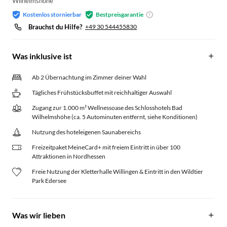
Wilhelmshöhe
Kostenlos stornierbar
Bestpreisgarantie
Brauchst du Hilfe?
+49 30 544455830
Was inklusive ist
Ab 2 Übernachtung im Zimmer deiner Wahl
Tägliches Frühstücksbuffet mit reichhaltiger Auswahl
Zugang zur 1.000 m² Wellnessoase des Schlosshotels Bad
Wilhelmshöhe (ca. 5 Autominuten entfernt, siehe Konditionen)
Nutzung des hoteleigenen Saunabereichs
Freizeitpaket MeineCard+ mit freiem Eintritt in über 100
Attraktionen in Nordhessen
Freie Nutzung der Kletterhalle Willingen & Eintritt in den Wildtier
Park Edersee
Was wir lieben