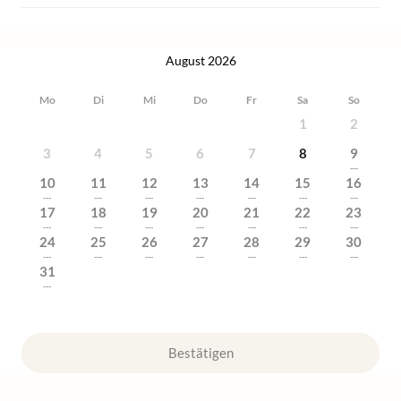
August 2026
Mo
Di
Mi
Do
Fr
Sa
So
1
2
3
4
5
6
7
8
9
---
10
11
12
13
14
15
16
---
---
---
---
---
---
---
17
18
19
20
21
22
23
---
---
---
---
---
---
---
24
25
26
27
28
29
30
---
---
---
---
---
---
---
31
---
Bestätigen