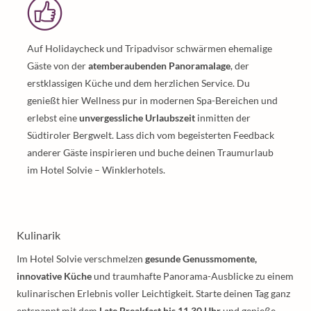
Auf Holidaycheck und Tripadvisor schwärmen ehemalige
Gäste von der
atemberaubenden Panoramalage
, der
erstklassigen Küche und dem herzlichen Service. Du
genießt hier Wellness pur in modernen Spa-Bereichen und
erlebst eine
unvergessliche Urlaubszeit
inmitten der
Südtiroler Bergwelt. Lass dich vom begeisterten Feedback
anderer Gäste inspirieren und buche deinen Traumurlaub
im Hotel Solvie – Winklerhotels.
Kulinarik
Im Hotel Solvie verschmelzen
gesunde Genussmomente,
innovative Küche
und traumhafte Panorama-Ausblicke zu einem
kulinarischen Erlebnis voller Leichtigkeit. Starte deinen Tag ganz
entspannt mit dem
Late Breakfast bis 11.30 Uhr
und genieße