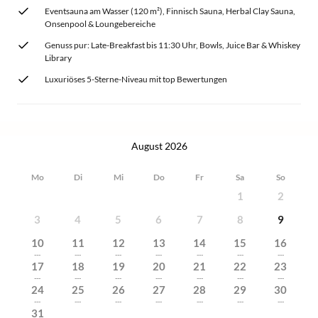
Eventsauna am Wasser (120 m²), Finnisch Sauna, Herbal Clay Sauna,
Onsenpool & Loungebereiche
Genuss pur: Late-Breakfast bis 11:30 Uhr, Bowls, Juice Bar & Whiskey
Library
Luxuriöses 5-Sterne-Niveau mit top Bewertungen
August 2026
Mo
Di
Mi
Do
Fr
Sa
So
1
2
3
4
5
6
7
8
9
10
11
12
13
14
15
16
---
---
---
---
---
---
---
17
18
19
20
21
22
23
---
---
---
---
---
---
---
24
25
26
27
28
29
30
---
---
---
---
---
---
---
31