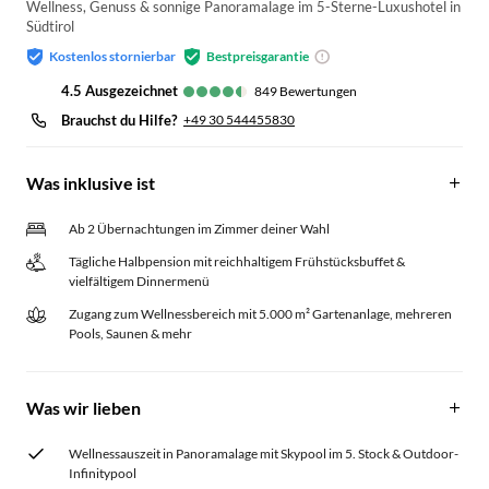
Wellness, Genuss & sonnige Panoramalage im 5-Sterne-Luxushotel in
Südtirol
Kostenlos stornierbar
Bestpreisgarantie
4.5
ausgezeichnet
849
Bewertungen
Brauchst du Hilfe?
+49 30 544455830
Was inklusive ist
Ab 2 Übernachtungen im Zimmer deiner Wahl
Tägliche Halbpension mit reichhaltigem Frühstücksbuffet &
vielfältigem Dinnermenü
Zugang zum Wellnessbereich mit 5.000 m² Gartenanlage, mehreren
Pools, Saunen & mehr
Was wir lieben
Wellnessauszeit in Panoramalage mit Skypool im 5. Stock & Outdoor-
Infinitypool