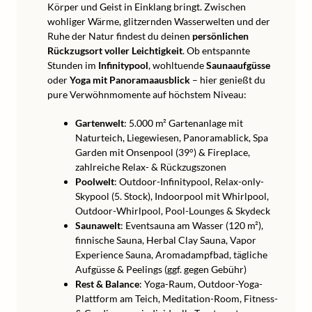
Körper und Geist in Einklang bringt. Zwischen
wohliger Wärme, glitzernden Wasserwelten und der
Ruhe der Natur findest du deinen
persönlichen
Rückzugsort voller Leichtigkeit
. Ob entspannte
Stunden im
Infinitypool
, wohltuende
Saunaaufgüsse
oder
Yoga mit Panoramaausblick
– hier genießt du
pure Verwöhnmomente auf höchstem Niveau:
Gartenwelt
: 5.000 m² Gartenanlage mit
Naturteich, Liegewiesen, Panoramablick, Spa
Garden mit Onsenpool (39°) & Fireplace,
zahlreiche Relax- & Rückzugszonen
Poolwelt
: Outdoor-Infinitypool, Relax-only-
Skypool (5. Stock), Indoorpool mit Whirlpool,
Outdoor-Whirlpool, Pool-Lounges & Skydeck
Saunawelt
: Eventsauna am Wasser (120 m²),
finnische Sauna, Herbal Clay Sauna, Vapor
Experience Sauna, Aromadampfbad, tägliche
Aufgüsse & Peelings (ggf. gegen Gebühr)
Rest & Balance
: Yoga-Raum, Outdoor-Yoga-
Plattform am Teich, Meditation-Room, Fitness-