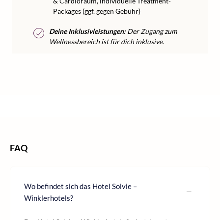
& Cardioraum, individuelle Treatment-
Packages (ggf. gegen Gebühr)
Deine Inklusivleistungen:
Der Zugang zum
Wellnessbereich ist für dich inklusive.
/
/
/
/
Home
Wellness
Wellness Europa
Wellness Italien
Wellness Südtirol
FAQ
Wo befindet sich das Hotel Solvie –
Winklerhotels?