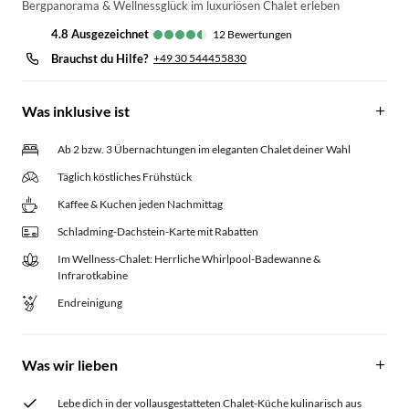
Bergpanorama & Wellnessglück im luxuriösen Chalet erleben
4.8
ausgezeichnet
12
Bewertungen
Brauchst du Hilfe?
+49 30 544455830
Was inklusive ist
Ab 2 bzw. 3 Übernachtungen im eleganten Chalet deiner Wahl
Täglich köstliches Frühstück
Kaffee & Kuchen jeden Nachmittag
Schladming-Dachstein-Karte mit Rabatten
Im Wellness-Chalet: Herrliche Whirlpool-Badewanne &
Infrarotkabine
Endreinigung
Was wir lieben
Lebe dich in der vollausgestatteten Chalet-Küche kulinarisch aus