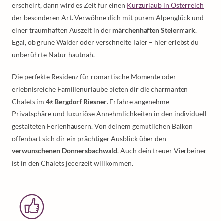
erscheint, dann wird es Zeit für einen
Kurzurlaub in Österreich
der besonderen Art. Verwöhne dich mit purem Alpenglück und
einer traumhaften Auszeit in der
märchenhaften Steiermark
.
Egal, ob grüne Wälder oder verschneite Täler – hier erlebst du
unberührte Natur hautnah.
Die perfekte Residenz für romantische Momente oder
erlebnisreiche Familienurlaube bieten dir die charmanten
Chalets im
4⭑ Bergdorf Riesner
. Erfahre angenehme
Privatsphäre und luxuriöse Annehmlichkeiten in den individuell
gestalteten Ferienhäusern. Von deinem gemütlichen Balkon
offenbart sich dir ein prächtiger Ausblick über den
verwunschenen Donnersbachwald
. Auch dein treuer Vierbeiner
ist in den Chalets jederzeit willkommen.