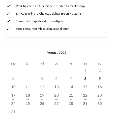
Pro Chalet ein 25 €-Gutschein für den Getränkeshop
Ein Kugelgrill pro Chalet zu deiner freien Nutzung
Traumhafte Lage direkt in den Alpen
Hotelrestaurant mit lokalen Spezialitäten
August 2026
Mo
Di
Mi
Do
Fr
Sa
So
1
2
3
4
5
6
7
8
9
---
10
11
12
13
14
15
16
---
---
---
---
---
---
---
17
18
19
20
21
22
23
---
---
---
---
---
---
---
24
25
26
27
28
29
30
---
---
---
---
---
---
---
31