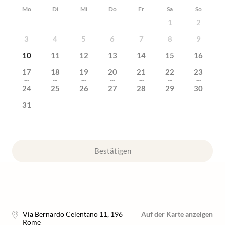
Mo
Di
Mi
Do
Fr
Sa
So
1
2
3
4
5
6
7
8
9
10
11
12
13
14
15
16
---
---
---
---
---
---
17
18
19
20
21
22
23
---
---
---
---
---
---
---
24
25
26
27
28
29
30
---
---
---
---
---
---
---
31
---
Bestätigen
Via Bernardo Celentano 11
,
196
Auf der Karte anzeigen
Rome