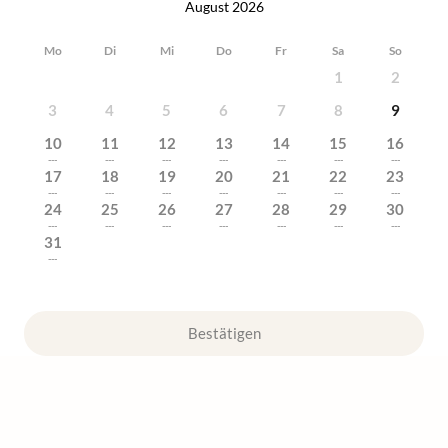
August 2026
Mo
Di
Mi
Do
Fr
Sa
So
1
2
3
4
5
6
7
8
9
10
11
12
13
14
15
16
---
---
---
---
---
---
---
17
18
19
20
21
22
23
---
---
---
---
---
---
---
24
25
26
27
28
29
30
---
---
---
---
---
---
---
31
---
Bestätigen