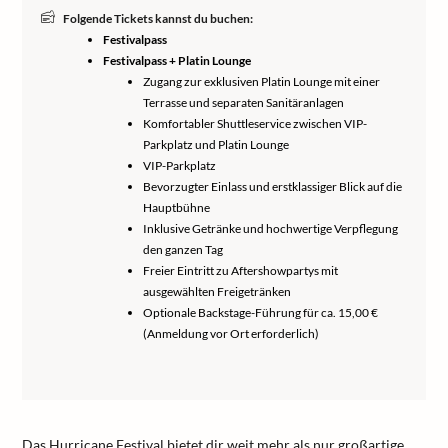
Folgende Tickets kannst du buchen:
Festivalpass
Festivalpass + Platin Lounge
Zugang zur exklusiven Platin Lounge mit einer
Terrasse und separaten Sanitäranlagen
Komfortabler Shuttleservice zwischen VIP-
Parkplatz und Platin Lounge
VIP-Parkplatz
Bevorzugter Einlass und erstklassiger Blick auf die
Hauptbühne
Inklusive Getränke und hochwertige Verpflegung
den ganzen Tag
Freier Eintritt zu Aftershowpartys mit
ausgewählten Freigetränken
Optionale Backstage-Führung für ca. 15,00 €
(Anmeldung vor Ort erforderlich)
Das Hurricane Festival bietet dir weit mehr als nur großartige