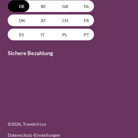
DE
BE
GB
NL
DK
AT
CH
FR
ES
IT
PL
PT
Sichere Bezahlung
©
2026
, Travelcircus
Datenschutz-Einstellungen