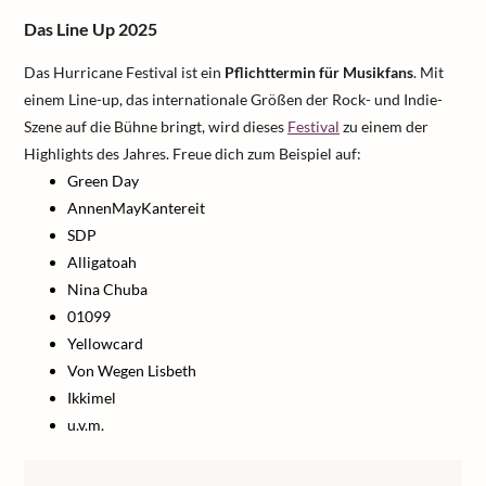
Das Line Up 2025
Das Hurricane Festival ist ein
Pflichttermin für Musikfans
. Mit
einem Line-up, das internationale Größen der Rock- und Indie-
Szene auf die Bühne bringt, wird dieses
Festival
zu einem der
Highlights des Jahres. Freue dich zum Beispiel auf:
Green Day
AnnenMayKantereit
SDP
Alligatoah
Nina Chuba
01099
Yellowcard
Von Wegen Lisbeth
Ikkimel
u.v.m.