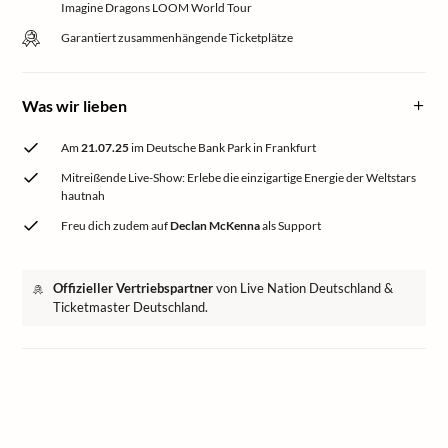
Imagine Dragons LOOM World Tour
Garantiert zusammenhängende Ticketplätze
Was wir lieben
Am
21.07.25
im Deutsche Bank Park in Frankfurt
Mitreißende Live-Show: Erlebe die einzigartige Energie der Weltstars
hautnah
Freu dich zudem auf
Declan McKenna
als Support
Offizieller Vertriebspartner
von Live Nation Deutschland &
Ticketmaster Deutschland.