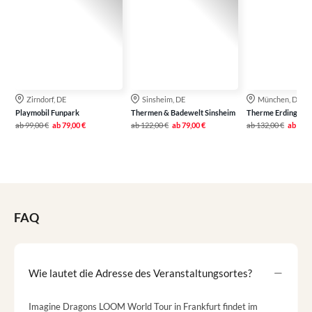
Zirndorf, DE
Sinsheim, DE
München, DE
Playmobil Funpark
Thermen & Badewelt Sinsheim
Therme Erding
ab
99,00 €
ab
79,00 €
ab
122,00 €
ab
79,00 €
ab
132,00 €
ab
99,0
FAQ
Wie lautet die Adresse des Veranstaltungsortes?
Imagine Dragons LOOM World Tour in Frankfurt findet im