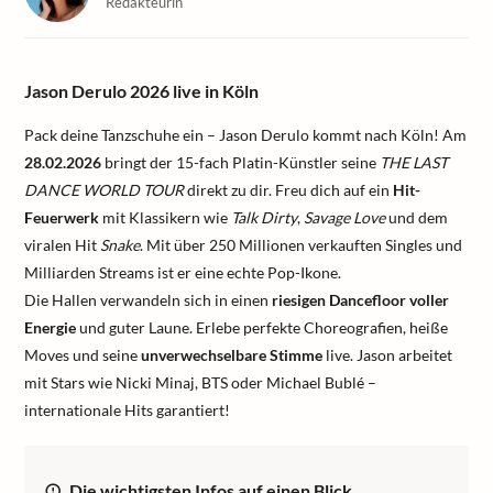
Redakteurin
Jason Derulo 2026 live in Köln
Pack deine Tanzschuhe ein – Jason Derulo kommt nach Köln! Am
28.02.2026
bringt der 15-fach Platin-Künstler seine
THE LAST
DANCE WORLD TOUR
direkt zu dir. Freu dich auf ein
Hit-
Feuerwerk
mit Klassikern wie
Talk Dirty
,
Savage Love
und dem
viralen Hit
Snake
. Mit über 250 Millionen verkauften Singles und
Milliarden Streams ist er eine echte Pop-Ikone.
Die Hallen verwandeln sich in einen
riesigen Dancefloor voller
Energie
und guter Laune. Erlebe perfekte Choreografien, heiße
Moves und seine
unverwechselbare Stimme
live. Jason arbeitet
mit Stars wie Nicki Minaj, BTS oder Michael Bublé –
internationale Hits garantiert!
Die wichtigsten Infos auf einen Blick