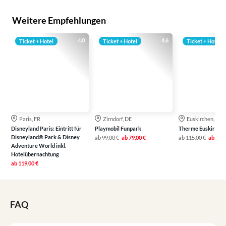
Weitere Empfehlungen
4.0
4.6
Ticket + Hotel
Ticket + Hotel
Ticket + Hotel
Paris, FR
Zirndorf, DE
Euskirchen, DE
Disneyland Paris: Eintritt für
Playmobil Funpark
Therme Euskirche
Disneyland® Park & Disney
ab
99,00 €
ab
79,00 €
ab
115,00 €
ab
79,0
Adventure World inkl.
Hotelübernachtung
ab
119,00 €
FAQ