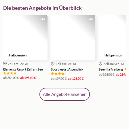
Die besten Angebote im Überblick
4.4
4.8
Halbpension
Halbpension
Zell am See, AT
Zell am See, AT
Zell am See, AT
Elements Resort Zell am See
Sportresort Alpenblick
Seevilla Freiberg
s
ab
323,00 €
ab
219,00
ab
284,00 €
ab
198,50 €
ab
197,00 €
ab
123,50 €
Alle Angebote ansehen