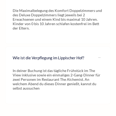
Die Maximalbelegung des Komfort Doppelzimmers und
des Deluxe Doppelzimmers liegt jeweils bei 2
Erwachsenen und einem Kind bis maximal 10 Jahren.
Kinder von 0 bis 10 Jahren schlafen kostenfrei im Bett
der Eltern.
Wie ist die Verpflegung im Lippischer Hof?
In deiner Buchung ist das tägliche Frühstück im The
View inklusive sowie ein einmaliges 2-Gang-Dinner für
zwei Personen im Restaurant The Alchemist. An
welchem Abend du dieses Dinner genießt, kannst du
selbst aussuchen