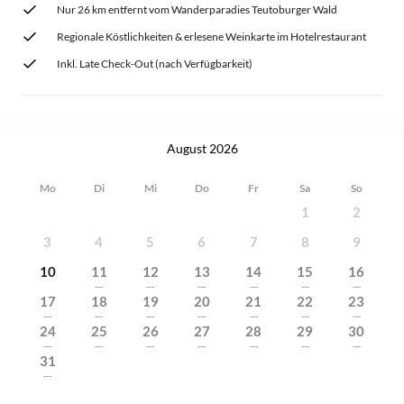
Nur 26 km entfernt vom Wanderparadies Teutoburger Wald
Regionale Köstlichkeiten & erlesene Weinkarte im Hotelrestaurant
Inkl. Late Check-Out (nach Verfügbarkeit)
August 2026
Mo
Di
Mi
Do
Fr
Sa
So
1
2
3
4
5
6
7
8
9
10
11
12
13
14
15
16
---
---
---
---
---
---
17
18
19
20
21
22
23
---
---
---
---
---
---
---
24
25
26
27
28
29
30
---
---
---
---
---
---
---
31
---