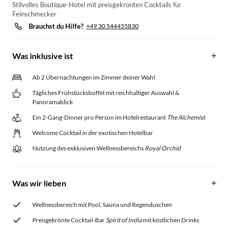
Stilvolles Boutique-Hotel mit preisgekrönten Cocktails für
Feinschmecker
Brauchst du Hilfe?
+49 30 544455830
Was inklusive ist
Ab 2 Übernachtungen im Zimmer deiner Wahl
Tägliches Frühstücksbuffet mit reichhaltiger Auswahl &
Panoramablick
Ein 2-Gang-Dinner pro Person im Hotelrestaurant
The Alchemist
Welcome Cocktail in der exotischen Hotelbar
Nutzung des exklusiven Wellnessbereichs
Royal Orchid
Was wir lieben
Wellnessbereich mit Pool, Sauna und Regenduschen
Preisgekrönte Cocktail-Bar
Spirit of India
mit köstlichen Drinks