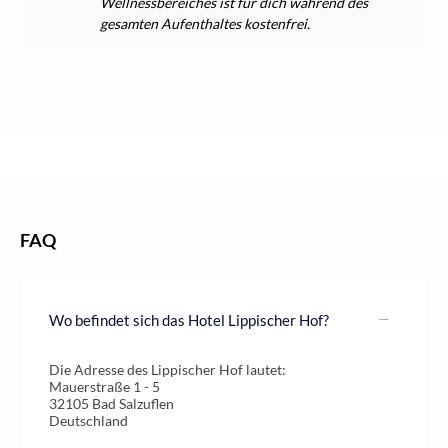
Wellnessbereiches ist für dich während des
gesamten Aufenthaltes kostenfrei.
/
/
/
Home
Wellness
Wellness Deutschland
Wellness NRW
FAQ
Wo befindet sich das Hotel Lippischer Hof?
Die Adresse des Lippischer Hof lautet:
Mauerstraße 1 - 5
32105 Bad Salzuflen
Deutschland