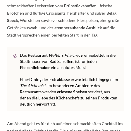
schmackhafter Leckereien vom
Frühstücksbuffet
– frische
Brötchen und fluffige Croissants, herzhafter und süßer Belag,
Speck
, Würstchen sowie verschiedene Eierspeisen, eine große
Getränkeauswahl und der
atemberaubende Ausblick
auf die
Stadt versprechen einen perfekten Start in den Tag.
Das Restaurant
Walter's Pharmacy
, eingebettet in die
Stadtmauer von Bad Salzuflen, ist für jeden
Fleischliebhaber
ein absolutes Muss!
Fine-Dining der Extraklasse erwartet dich hingegen im
The Alchemist
. Im besonderen Ambiente des
Restaurants werden
erlesene Speisen
serviert, aus
denen die Liebe des Küchenchefs zu seinen Produkten
deutlich hervortritt.
Am Abend geht es für dich auf einen schmackhaften Cocktail ins
preisgekrönte
Spirit of India
. Die außergewöhnliche Bar wurde