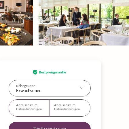
Bestpreisgarantie
Reisegruppe
Erwachsener
Anreisedatum
Abreisedatum
Datum hinzufügen
Datum hinzufügen