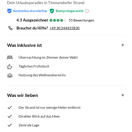
Dein Urlaubsparadies in Timmendorfer Strand
Kostenlos stornierbar
Bestpreisgarantie
4.3
ausgezeichnet
55
Bewertungen
Brauchst du Hilfe?
+49 30 544455830
Was inklusive ist
Übernachtung im Zimmer deiner Wahl
Tägliches Frühstück
Nutzung des Wellnessbereichs
Was wir lieben
Der Strand ist nur wenige Meter entfernt
Direkter Blick auf das Meer
Zentrale Lage