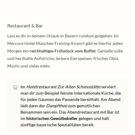
Restaurant & Bar
Lass es dir in deinem Urlaub in Bayern rundum gutgehen. Im
Mercure Hotel München Freising Airport gibt es hierfür jeden
Morgen ein
reichhaltiges Frühstück vom Buffet
. Genieße süße
und herzhafte Aufstriche, leckere Eierspeisen, frisches Obst,
Müslis und vieles mehr.
Im
Hotelrestaurant Zur Alten Schiessstätte
serviert
man dir zum Beispiel feinste internationale Küche, die
für jeden Gaumen das Passende bereithält. Am Abend
lädt dann der
Dampftheo
zum gemütlichen
Beisammen sein ein. Das Abendrestaurant mit Bar ist
im
historischen Gewölbekeller
gelegen und hält
zünftige bayerische Spezialitäten bereit.