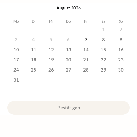
August 2026
Mo
Di
Mi
Do
Fr
Sa
So
1
2
3
4
5
6
7
8
9
---
---
10
11
12
13
14
15
16
---
---
---
---
---
---
---
17
18
19
20
21
22
23
---
---
---
---
---
---
---
24
25
26
27
28
29
30
---
---
---
---
---
---
---
31
---
Bestätigen