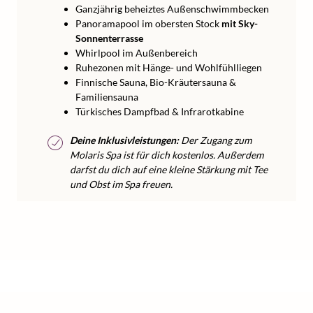
Ganzjährig beheiztes Außenschwimmbecken
Panoramapool im obersten Stock
mit Sky-
Sonnenterrasse
Whirlpool im Außenbereich
Ruhezonen mit Hänge- und Wohlfühlliegen
Finnische Sauna, Bio-Kräutersauna &
Familiensauna
Türkisches Dampfbad & Infrarotkabine
Deine Inklusivleistungen:
Der Zugang zum
Molaris Spa ist für dich kostenlos. Außerdem
darfst du dich auf eine kleine Stärkung mit Tee
und Obst im Spa freuen.
/
/
/
/
Home
Wellness
Wellness Europa
Wellness Italien
Wellness Südtirol