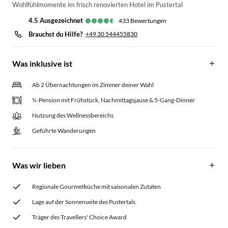
Wohlfühlmomente im frisch renovierten Hotel im Pustertal
4.5
ausgezeichnet
433
Bewertungen
Brauchst du Hilfe?
+49 30 544455830
Was inklusive ist
Ab 2 Übernachtungen im Zimmer deiner Wahl
¾-Pension mit Frühstück, Nachmittagsjause & 5-Gang-Dinner
Nutzung des Wellnessbereichs
Geführte Wanderungen
Was wir lieben
Regionale Gourmetküche mit saisonalen Zutaten
Lage auf der Sonnenseite des Pustertals
Träger des Travellers' Choice Award