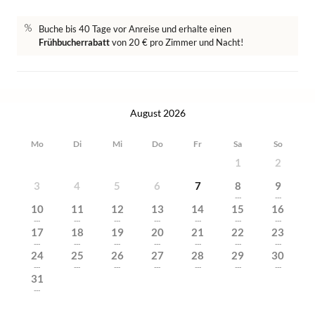
Buche bis 40 Tage vor Anreise und erhalte einen
Frühbucherrabatt
von 20 € pro Zimmer und Nacht!
August 2026
Mo
Di
Mi
Do
Fr
Sa
So
1
2
3
4
5
6
7
8
9
---
---
10
11
12
13
14
15
16
---
---
---
---
---
---
---
17
18
19
20
21
22
23
---
---
---
---
---
---
---
24
25
26
27
28
29
30
---
---
---
---
---
---
---
31
---