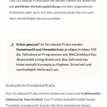
Das Occidental Praha kann bei seinen Gästen vor allem mit
der
perfekten Verkehrsanbindung
und dem angenehmen
Ambiente, aber auch mit dem aufmerksamen Service und
dem reichhaltigen Service punkten.
Schon gewusst?
Im Occidental Praha werden
Gemeinwohl und Umweltschutz
großgeschrieben: Mit
der Teilnahme an Programmen wie
WeCareAboutYou
,
Responsible Living Hotels
und
Stay Safe
setzt das
Hotel deshalb Konzepte zu Hygiene, Sicherheit und
nachhaltigem Verbrauch um.
Kulinarik im Occidental Praha
Das Occidental Praha vereint modernen Luxus mit
traditioneller
böhmischer Herzlichkeit
. Das Frühstücksbuffet bietet lokale
Produkte und gesunde Snacks, die dich schwärmen lassen