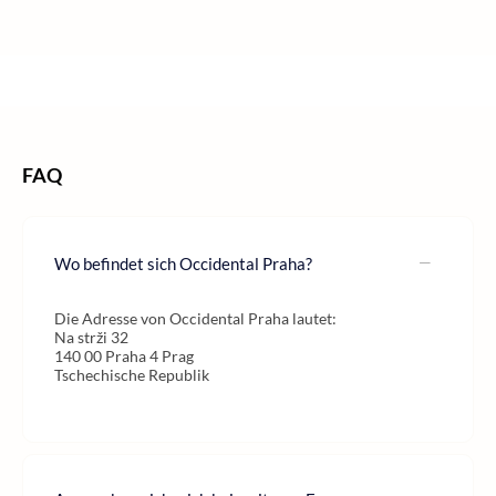
/
/
/
Home
Städtereisen
Städtereisen Europa
Städtereisen Tschechien
/
Städtereisen Prag
FAQ
Wo befindet sich Occidental Praha?
Die Adresse von Occidental Praha lautet:
Na strži 32
140 00 Praha 4 Prag
Tschechische Republik