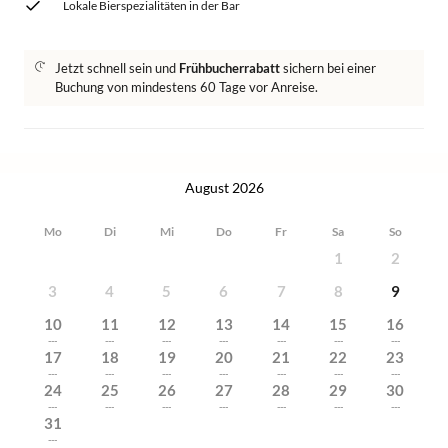
Lokale Bierspezialitäten in der Bar
Jetzt schnell sein und
Frühbucherrabatt
sichern bei einer
Buchung von mindestens 60 Tage vor Anreise.
August 2026
Mo
Di
Mi
Do
Fr
Sa
So
1
2
3
4
5
6
7
8
9
10
11
12
13
14
15
16
---
---
---
---
---
---
---
17
18
19
20
21
22
23
---
---
---
---
---
---
---
24
25
26
27
28
29
30
---
---
---
---
---
---
---
31
---