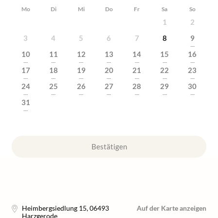
Mo
Di
Mi
Do
Fr
Sa
So
1
2
3
4
5
6
7
8
9
---
10
11
12
13
14
15
16
---
---
---
---
---
---
---
17
18
19
20
21
22
23
---
---
---
---
---
---
---
24
25
26
27
28
29
30
---
---
---
---
---
---
---
31
---
Bestätigen
Heimbergsiedlung 15
,
06493
Auf der Karte anzeigen
Harzgerode