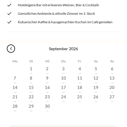
Hoteleigene Bar mit erlesenen Weinen, Bier & Cocktails
Gemütliches Ambiente & stilvolle Zimmer im 3. Stock
Kubanischen Kaffee & hausgemachten Kuchen im Café genießen
September 2026
Mo
Di
Mi
Do
Fr
Sa
So
1
2
3
4
5
6
---
---
---
---
---
---
7
8
9
10
11
12
13
---
---
---
---
---
---
---
14
15
16
17
18
19
20
---
---
---
---
---
---
---
21
22
23
24
25
26
27
---
---
---
---
---
---
---
28
29
30
---
---
---