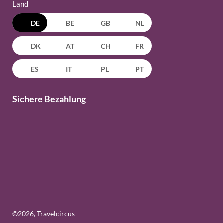
Land
DE
BE
GB
NL
DK
AT
CH
FR
ES
IT
PL
PT
Sichere Bezahlung
©
2026
, Travelcircus